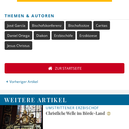
THEMEN & AUTOREN
José García
Bischofskonferenz
Bischofssitze
Caritas
Daniel Ortega
Diakon
Erzbischöfe
Erzdiözese
Jesus Christus
ZUR STARTSEITE
Vorheriger Artikel
WEITERE ARTIKEL
UMSTRITTENER ERZBISCHOF
Christliche Welle im Börde-Land