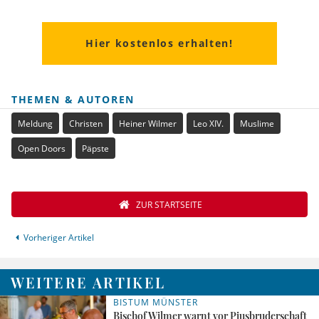
Hier kostenlos erhalten!
THEMEN & AUTOREN
Meldung
Christen
Heiner Wilmer
Leo XIV.
Muslime
Open Doors
Päpste
ZUR STARTSEITE
Vorheriger Artikel
WEITERE ARTIKEL
BISTUM MÜNSTER
Bischof Wilmer warnt vor Piusbruderschaft