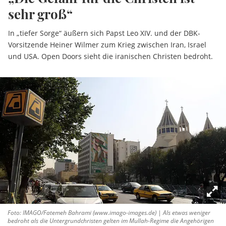
sehr groß“
In „tiefer Sorge“ äußern sich Papst Leo XIV. und der DBK-
Vorsitzende Heiner Wilmer zum Krieg zwischen Iran, Israel
und USA. Open Doors sieht die iranischen Christen bedroht.
Foto: IMAGO/Fatemeh Bahrami (www.imago-images.de) | Als etwas weniger
bedroht als die Untergrundchristen gelten im Mullah-Regime die Angehörigen