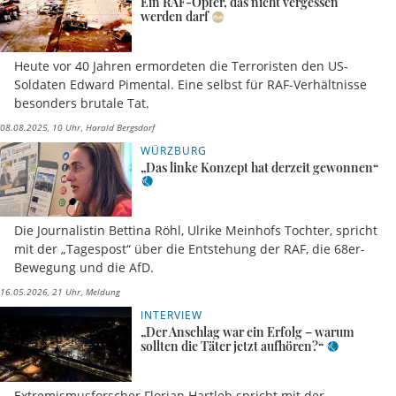
Ein RAF-Opfer, das nicht vergessen
werden darf
Heute vor 40 Jahren ermordeten die Terroristen den US-
Soldaten Edward Pimental. Eine selbst für RAF-Verhältnisse
besonders brutale Tat.
08.08.2025, 10 Uhr
Harald Bergsdorf
WÜRZBURG
„Das linke Konzept hat derzeit gewonnen“
Die Journalistin Bettina Röhl, Ulrike Meinhofs Tochter, spricht
mit der „Tagespost“ über die Entstehung der RAF, die 68er-
Bewegung und die AfD.
16.05.2026, 21 Uhr
Meldung
INTERVIEW
„Der Anschlag war ein Erfolg – warum
sollten die Täter jetzt aufhören?“
Extremismusforscher Florian Hartleb spricht mit der