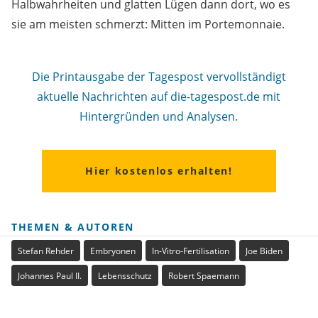
Halbwahrheiten und glatten Lügen dann dort, wo es
sie am meisten schmerzt: Mitten im Portemonnaie.
Die Printausgabe der Tagespost vervollständigt
aktuelle Nachrichten auf die-tagespost.de mit
Hintergründen und Analysen.
Hier kostenlos erhalten!
THEMEN & AUTOREN
Stefan Rehder
Embryonen
In-Vitro-Fertilisation
Joe Biden
Johannes Paul II.
Lebensschutz
Robert Spaemann