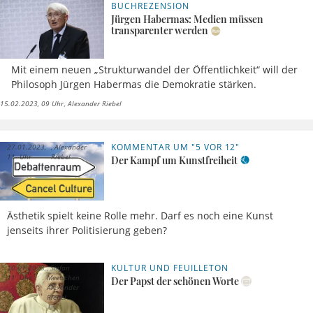
BUCHREZENSION
Jürgen Habermas: Medien müssen
transparenter werden
Mit einem neuen „Strukturwandel der Öffentlichkeit“ will der
Philosoph Jürgen Habermas die Demokratie stärken.
15.02.2023, 09 Uhr
Alexander Riebel
KOMMENTAR UM "5 VOR 12"
27.01.2023,
Alexander
11 Uhr
Riebel
Der Kampf um Kunstfreiheit
Ästhetik spielt keine Rolle mehr. Darf es noch eine Kunst
jenseits ihrer Politisierung geben?
KULTUR UND FEUILLETON
10.01.2023,
Stefan
11 Uhr
Meetschen
Der Papst der schönen Worte
Alexander
Riebel