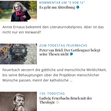
KOMMENTAR UM "5 VOR 12"
08.10.2022,
Alexander
11 Uhr
Riebel
Es geht um Abtreibung
Annie Ernaux bekommt den Literaturnobelpreis. Aber ist das
nicht nur ein Vorwand?
ZUM TODESTAG FEUERBACHS
13.09.2022,
Alexander
07 Uhr
Riebel
Peter van Briel: Der Gottleugner belegt
seine Thesen nicht
Feuerbach verzerrt die göttliche und menschliche Wirklichkeit,
bis seine Behauptungen über die Projektion menschlicher
Wünsche passen, meint der katholische ...
150. TODESTAG
12.09.2022,
Alexander
17 Uhr
Riebel
Ludwig Feuerbachs Bruch mit der
Theologie