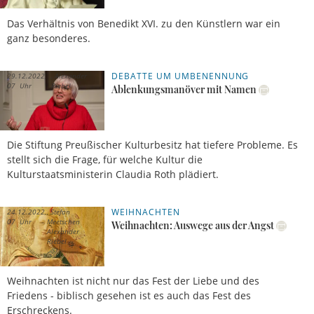
Das Verhältnis von Benedikt XVI. zu den Künstlern war ein
ganz besonderes.
DEBATTE UM UMBENENNUNG
29.12.2022,
Alexander
07 Uhr
Riebel
Ablenkungsmanöver mit Namen
Die Stiftung Preußischer Kulturbesitz hat tiefere Probleme. Es
stellt sich die Frage, für welche Kultur die
Kulturstaatsministerin Claudia Roth plädiert.
WEIHNACHTEN
24.12.2022,
Stefan
07 Uhr
Meetschen
Weihnachten: Auswege aus der Angst
Alexander
Riebel
Weihnachten ist nicht nur das Fest der Liebe und des
Friedens - biblisch gesehen ist es auch das Fest des
Erschreckens.