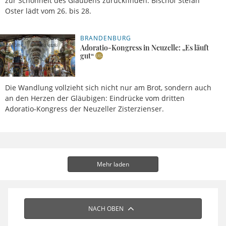
zur Schönheit des Glaubens zurückfinden: Bischof Stefan
Oster lädt vom 26. bis 28.
BRANDENBURG
09.08.2025,
Maja
14 Uhr
Maletzki
Adoratio-Kongress in Neuzelle: „Es läuft
gut“
Die Wandlung vollzieht sich nicht nur am Brot, sondern auch
an den Herzen der Gläubigen: Eindrücke vom dritten
Adoratio-Kongress der Neuzeller Zisterzienser.
Mehr laden
NACH OBEN