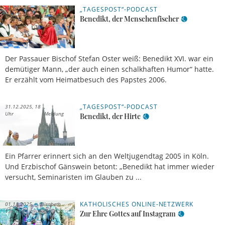
„TAGESPOST“-PODCAST
01.01.2026, 18
Uhr
Meldung
Benedikt, der Menschenfischer
Der Passauer Bischof Stefan Oster weiß: Benedikt XVI. war ein
demütiger Mann, „der auch einen schalkhaften Humor“ hatte.
Er erzählt vom Heimatbesuch des Papstes 2006.
„TAGESPOST“-PODCAST
31.12.2025, 18
Uhr
Meldung
Benedikt, der Hirte
Ein Pfarrer erinnert sich an den Weltjugendtag 2005 in Köln.
Und Erzbischof Gänswein betont: „Benedikt hat immer wieder
versucht, Seminaristen im Glauben zu ...
KATHOLISCHES ONLINE-NETZWERK
01.11.2025,
Elisabeth
13 Uhr
Hüffer
Zur Ehre Gottes auf Instagram