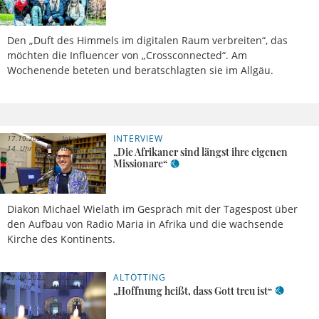
Den „Duft des Himmels im digitalen Raum verbreiten“, das
möchten die Influencer von „Crossconnected“. Am
Wochenende beteten und beratschlagten sie im Allgäu.
INTERVIEW
17.10.2025,
Jakob
14 Uhr
Naser
„Die Afrikaner sind längst ihre eigenen
Missionare“
Diakon Michael Wielath im Gespräch mit der Tagespost über
den Aufbau von Radio Maria in Afrika und die wachsende
Kirche des Kontinents.
ALTÖTTING
27.09.2025,
Elisabeth
14 Uhr
Hüffer
„Hoffnung heißt, dass Gott treu ist“