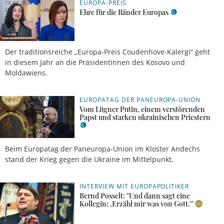
EUROPA-PREIS
19.04.2024, 08
Uhr
Meldung
Ehre für die Ränder Europas
Der traditionsreiche „Europa-Preis Coudenhove-Kalergi“ geht
in diesem Jahr an die Präsidentinnen des Kosovo und
Moldawiens.
EUROPATAG DER PANEUROPA-UNION
18.03.2024,
Sebastian
07 Uhr
Sasse
Vom Lügner Putin, einem verstörenden
Papst und starken ukrainischen Priestern
Beim Europatag der Paneuropa-Union im Kloster Andechs
stand der Krieg gegen die Ukraine im Mittelpunkt.
INTERVIEW MIT EUROPAPOLITIKER
11.02.2024,
Sebastian
07 Uhr
Sasse
Bernd Posselt: "Und dann sagt eine
Kollegin: ,Erzähl mir was von Gott.'"