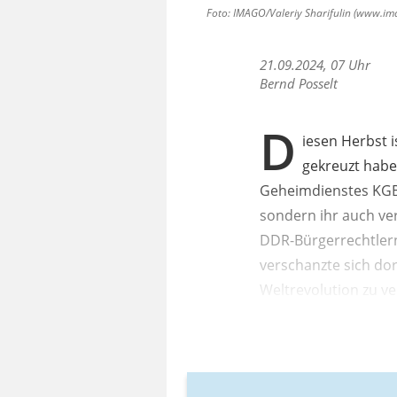
Foto: IMAGO/Valeriy Sharifulin (www.ima
21.09.2024, 07 Uhr
Bernd Posselt
D
iesen Herbst i
gekreuzt habe
Geheimdienstes KGB 
sondern ihr auch ve
DDR-Bürgerrechtlern
verschanzte sich dor
Weltrevolution zu ve