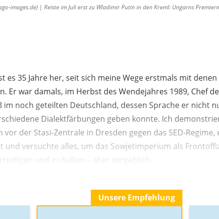
go-images.de) | Reiste im Juli erst zu Wladimir Putin in den Kreml: Ungarns Premierm
st es 35 Jahre her, seit sich meine Wege erstmals mit denen
n. Er war damals, im Herbst des Wendejahres 1989, Chef de
im noch geteilten Deutschland, dessen Sprache er nicht n
rschiedene Dialektfärbungen geben konnte. Ich demonstri
 vor der Stasi-Zentrale in Dresden gegen das SED-Regime, 
t und versuchte alles, um das Sowjetimperium als Frontoffiz
rteidigen und zu halten – aber vergeblich.
Unsere Empfehlung