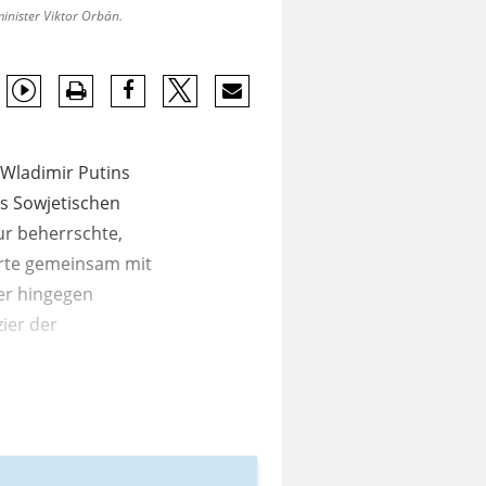
inister Viktor Orbán.
 Wladimir Putins
s Sowjetischen
ur beherrschte,
erte gemeinsam mit
er hingegen
ier der