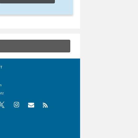
T
m
utz