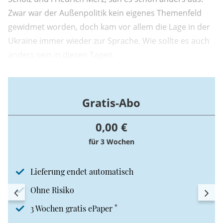
Zwar war der Außenpolitik kein eigenes Themenfeld
gewidmet worden, doch kam vor allem die Lage in der
Ukraine immer wieder zur Sprache. Wie sollte es auch
anders sein in diesen Tagen.
Gratis-Abo
0,00 €
für 3 Wochen
Lieferung endet automatisch
Ohne Risiko
*
3 Wochen gratis ePaper