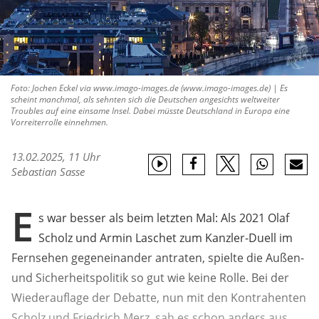
Foto: Jochen Eckel via www.imago-images.de (www.imago-images.de) | Es
scheint manchmal, als sehnten sich die Deutschen angesichts weltweiter
Troubles auf eine einsame Insel. Dabei müsste Deutschland in Europa eine
Vorreiterrolle einnehmen.
13.02.2025, 11 Uhr
Sebastian Sasse
E
s war besser als beim letzten Mal: Als 2021 Olaf
Scholz und Armin Laschet zum Kanzler-Duell im
Fernsehen gegeneinander antraten, spielte die Außen-
und Sicherheitspolitik so gut wie keine Rolle. Bei der
Wiederauflage der Debatte, nun mit den Kontrahenten
Scholz und Friedrich Merz, sah es schon anders aus.