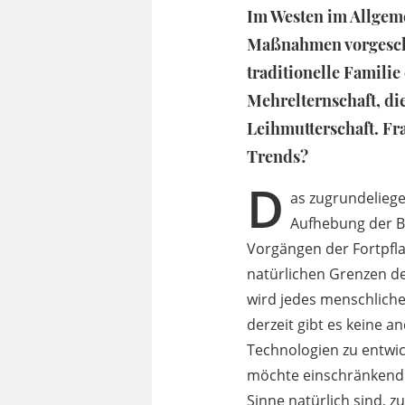
Im Westen im Allgeme
Maßnahmen vorgeschla
traditionelle Familie
Mehrelternschaft, di
Leihmutterschaft. Fr
Trends?
D
as zugrundelieg
Aufhebung der B
Vorgängen der Fortpfla
natürlichen Grenzen d
wird jedes menschlich
derzeit gibt es keine 
Technologien zu entwic
möchte einschränkend s
Sinne natürlich sind, z