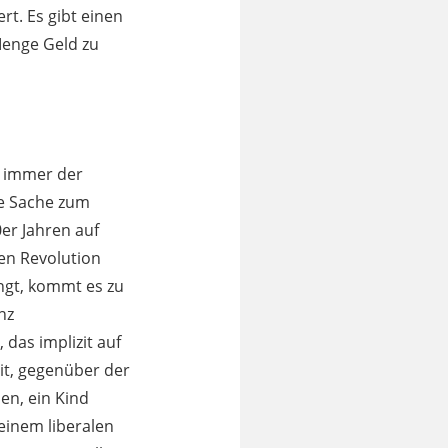
rt. Es gibt einen
 Menge Geld zu
t immer der
te Sache zum
er Jahren auf
en Revolution
ngt, kommt es zu
anz
das implizit auf
it, gegenüber der
en, ein Kind
einem liberalen