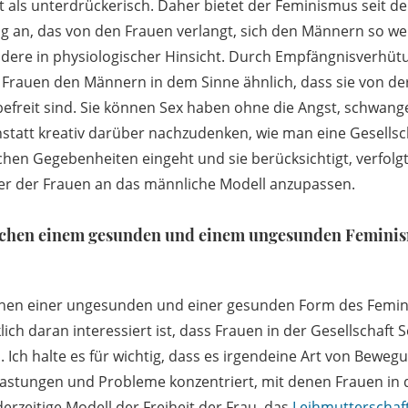
t als unterdrückerisch. Daher bietet der Feminismus seit de
ng an, das von den Frauen verlangt, sich den Männern so we
ndere in physiologischer Hinsicht. Durch Empfängnisverhü
Frauen den Männern in dem Sinne ähnlich, dass sie von der
efreit sind. Sie können Sex haben ohne die Angst, schwang
statt kreativ darüber nachzudenken, wie man eine Gesellsc
lichen Gegebenheiten eingeht und sie berücksichtigt, verfol
per der Frauen an das männliche Modell anzupassen.
ischen einem gesunden und einem ungesunden Femini
zwischen einer ungesunden und einer gesunden Form des Femi
ich daran interessiert ist, dass Frauen in der Gesellschaft S
ch halte es für wichtig, dass es irgendeine Art von Bewegun
astungen und Probleme konzentriert, mit denen Frauen in d
derzeitige Modell der Freiheit der Frau, das
Leihmutterschaf