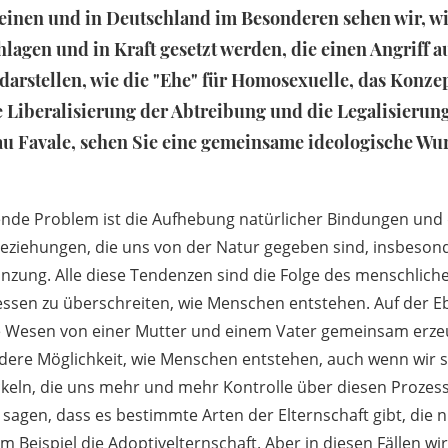
inen und in Deutschland im Besonderen sehen wir, wi
gen und in Kraft gesetzt werden, die einen Angriff au
 darstellen, wie die "Ehe" für Homosexuelle, das Konze
e Liberalisierung der Abtreibung und die Legalisierun
au Favale, sehen Sie eine gemeinsame ideologische Wur
ende Problem ist die Aufhebung natürlicher Bindungen und 
eziehungen, die uns von der Natur gegeben sind, insbeson
nzung. Alle diese Tendenzen sind die Folge des menschlich
essen zu überschreiten, wie Menschen entstehen. Auf der E
e Wesen von einer Mutter und einem Vater gemeinsam erze
andere Möglichkeit, wie Menschen entstehen, auch wenn wir 
keln, die uns mehr und mehr Kontrolle über diesen Prozess
agen, dass es bestimmte Arten der Elternschaft gibt, die n
um Beispiel die Adoptivelternschaft. Aber in diesen Fällen wi