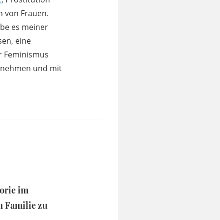
n von Frauen.
äbe es meiner
sen, eine
er Feminismus
zunehmen und mit
orie im
n Familie zu