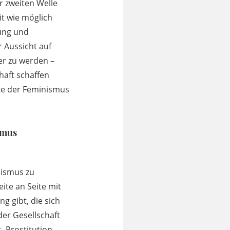
r zweiten Welle
it wie möglich
tung und
 Aussicht auf
er zu werden –
haft schaffen
gte der Feminismus
smus
nismus zu
eite an Seite mit
g gibt, die sich
er Gesellschaft
t
, Prostitution