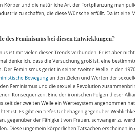
n Körper und die natürliche Art der Fortpflanzung manipulie
dustrie zu schaffen, die diese Wünsche erfüllt. Da ist eine
lle des Feminismus bei diesen Entwicklungen?
us ist mit vielen dieser Trends verbunden. Er ist aber nich
al denke ich, dass die Versuchung groß ist, eine bestimm
Der Feminismus geriet in seiner zweiten Welle in den 1970
ministische Bewegung
an den Zielen und Werten der sexuell
 den Feminismus und die sexuelle Revolution zusammenbri
nen Konsequenzen. Eine der ironischen Folgen dieser Alli
us seit der zweiten Welle ein Wertesystem angenommen hat, 
htet ist. Es gibt ein tiefes Unbehagen gegenüber Weiblichke
en, gegenüber der Fähigkeit von Frauen, schwanger zu werd
llen. Diese ungemein körperlichen Tatsachen erscheinen in 