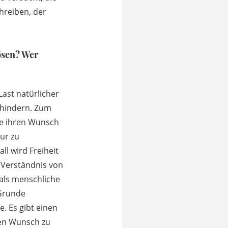
hreiben, der
lösen? Wer
Last natürlicher
rhindern. Zum
die ihren Wunsch
ur zu
ll wird Freiheit
 Verständnis von
 als menschliche
 Grunde
 Es gibt einen
sen Wunsch zu