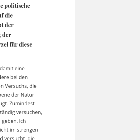
e politische
f die
pt der
g der
zel für diese
damit eine
dere bei den
en Versuchs, die
bene der Natur
ugt. Zumindest
ständig versuchen,
 geben. Ich
icht im strengen
rd versucht, die