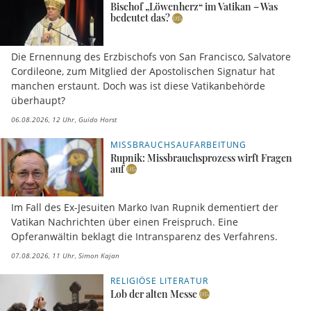
Bischof „Löwenherz“ im Vatikan – Was
bedeutet das?
Die Ernennung des Erzbischofs von San Francisco, Salvatore
Cordileone, zum Mitglied der Apostolischen Signatur hat
manchen erstaunt. Doch was ist diese Vatikanbehörde
überhaupt?
06.08.2026, 12 Uhr
Guido Horst
MISSBRAUCHSAUFARBEITUNG
Rupnik: Missbrauchsprozess wirft Fragen
auf
Im Fall des Ex-Jesuiten Marko Ivan Rupnik dementiert der
Vatikan Nachrichten über einen Freispruch. Eine
Opferanwältin beklagt die Intransparenz des Verfahrens.
07.08.2026, 11 Uhr
Simon Kajan
RELIGIÖSE LITERATUR
Lob der alten Messe