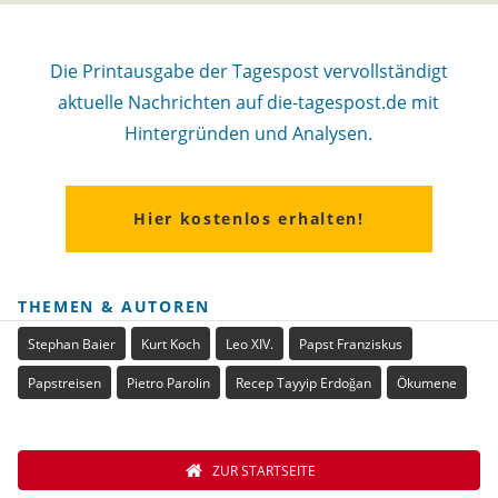
Die Printausgabe der Tagespost vervollständigt
aktuelle Nachrichten auf die-tagespost.de mit
Hintergründen und Analysen.
Hier kostenlos erhalten!
THEMEN & AUTOREN
Stephan Baier
Kurt Koch
Leo XIV.
Papst Franziskus
Papstreisen
Pietro Parolin
Recep Tayyip Erdoğan
Ökumene
ZUR STARTSEITE