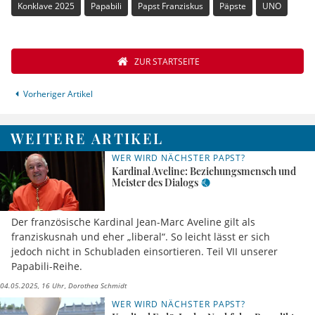
Konklave 2025
Papabili
Papst Franziskus
Päpste
UNO
ZUR STARTSEITE
Vorheriger Artikel
WEITERE ARTIKEL
WER WIRD NÄCHSTER PAPST?
Kardinal Aveline: Beziehungsmensch und
Meister des Dialogs
Der französische Kardinal Jean-Marc Aveline gilt als
franziskusnah und eher „liberal“. So leicht lässt er sich
jedoch nicht in Schubladen einsortieren. Teil VII unserer
Papabili-Reihe.
04.05.2025, 16 Uhr
Dorothea Schmidt
WER WIRD NÄCHSTER PAPST?