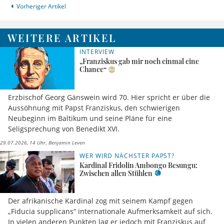
Vorheriger Artikel
WEITERE ARTIKEL
INTERVIEW
„Franziskus gab mir noch einmal eine
Chance“
Erzbischof Georg Gänswein wird 70. Hier spricht er über die
Aussöhnung mit Papst Franziskus, den schwierigen
Neubeginn im Baltikum und seine Pläne für eine
Seligsprechung von Benedikt XVI.
29.07.2026, 14 Uhr
Benjamin Leven
WER WIRD NÄCHSTER PAPST?
Kardinal Fridolin Ambongo Besungu:
Zwischen allen Stühlen
Der afrikanische Kardinal zog mit seinem Kampf gegen
„Fiducia supplicans“ internationale Aufmerksamkeit auf sich.
In vielen anderen Punkten lag er jedoch mit Franziskus auf