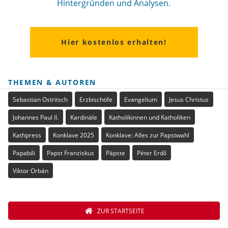
Hintergründen und Analysen.
Hier kostenlos erhalten!
THEMEN & AUTOREN
Sebastian Ostritsch
Erzbischöfe
Evangelium
Jesus Christus
Johannes Paul II.
Kardinäle
Katholikinnen und Katholiken
Kathpress
Konklave 2025
Konklave: Alles zur Papstwahl
Papabili
Papst Franziskus
Päpste
Péter Erdő
Viktor Orbán
ZUR STARTSEITE