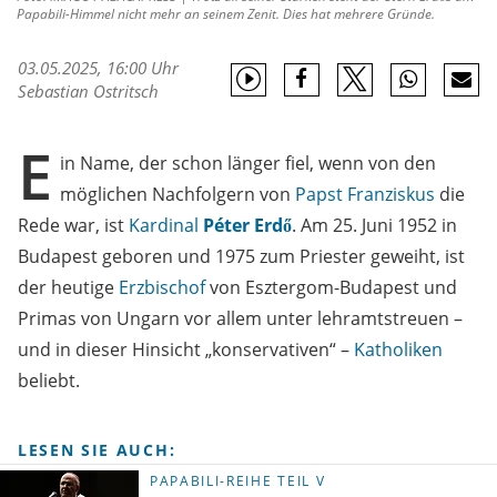
Papabili-Himmel nicht mehr an seinem Zenit. Dies hat mehrere Gründe.
03.05.2025, 16:00 Uhr
Sebastian Ostritsch
E
in Name, der schon länger fiel, wenn von den
möglichen Nachfolgern von
Papst Franziskus
die
Rede war, ist
Kardinal
Péter Erdő
. Am 25. Juni 1952 in
Budapest geboren und 1975 zum Priester geweiht, ist
der heutige
Erzbischof
von Esztergom-Budapest und
Primas von Ungarn vor allem unter lehramtstreuen –
und in dieser Hinsicht „konservativen“ –
Katholiken
beliebt.
LESEN SIE AUCH:
PAPABILI-REIHE TEIL V