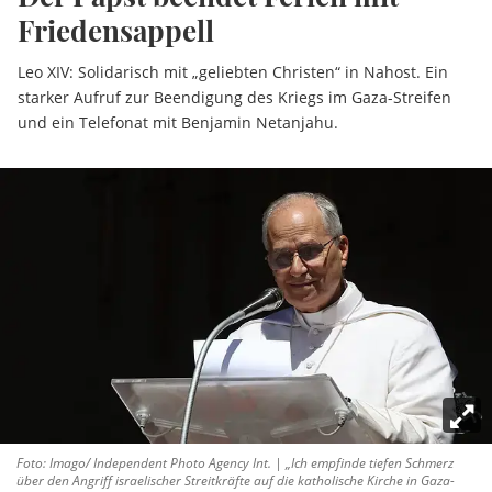
Friedensappell
Leo XIV: Solidarisch mit „geliebten Christen“ in Nahost. Ein
starker Aufruf zur Beendigung des Kriegs im Gaza-Streifen
und ein Telefonat mit Benjamin Netanjahu.
Foto: Imago/ Independent Photo Agency Int. | „Ich empfinde tiefen Schmerz
über den Angriff israelischer Streitkräfte auf die katholische Kirche in Gaza-