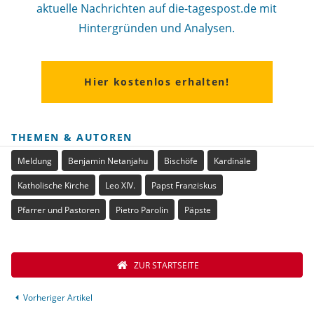
aktuelle Nachrichten auf die-tagespost.de mit
Hintergründen und Analysen.
Hier kostenlos erhalten!
THEMEN & AUTOREN
Meldung
Benjamin Netanjahu
Bischöfe
Kardinäle
Katholische Kirche
Leo XIV.
Papst Franziskus
Pfarrer und Pastoren
Pietro Parolin
Päpste
ZUR STARTSEITE
Vorheriger Artikel