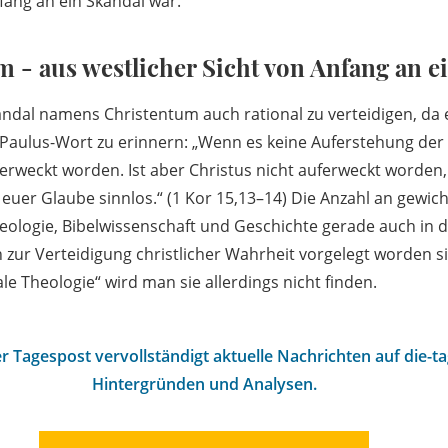
fang an ein Skandal war.
 - aus westlicher Sicht von Anfang an e
andal namens Christentum auch rational zu verteidigen, da 
in Paulus-Wort zu erinnern: „Wenn es keine Auferstehung der T
ferweckt worden. Ist aber Christus nicht auferweckt worden,
euer Glaube sinnlos.“ (1 Kor 15,13–14) Die Anzahl an gewich
heologie, Bibelwissenschaft und Geschichte gerade auch in d
zur Verteidigung christlicher Wahrheit vorgelegt worden sin
le Theologie“ wird man sie allerdings nicht finden.
r Tagespost vervollständigt aktuelle Nachrichten auf die-t
Hintergründen und Analysen.