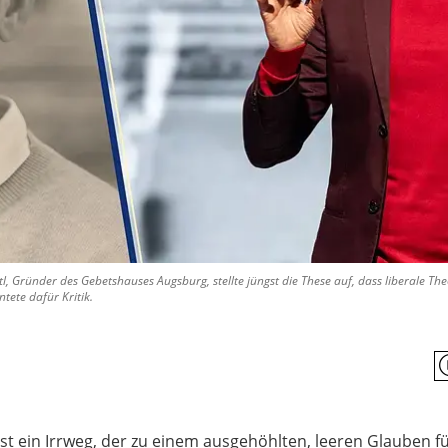
 Gründer des Gebetshauses Augsburg, stellte jüngst die These auf, dass liberale Theo
tete dafür Kritik.
ist ein Irrweg, der zu einem ausgehöhlten, leeren Glauben f