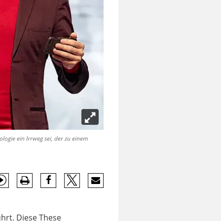
logie ein Irrweg sei, der zu einem
ührt. Diese These