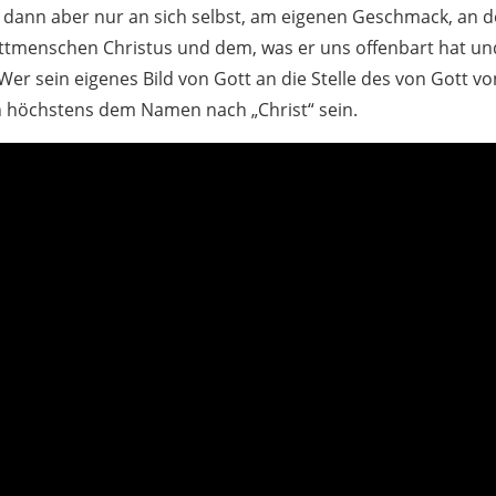
dann aber nur an sich selbst, am eigenen Geschmack, an 
ttmenschen Christus und dem, was er uns offenbart hat un
Wer sein eigenes Bild von Gott an die Stelle des von Gott vo
n höchstens dem Namen nach „Christ“ sein.