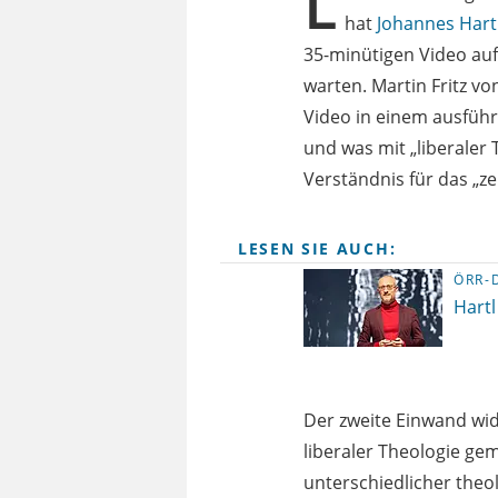
L
hat
Johannes Hart
35-minütigen Video auf
warten. Martin Fritz v
Video in einem ausführ
und was mit „liberaler
Verständnis für das „ze
LESEN SIE AUCH:
ÖRR-
Hartl
Der zweite Einwand wide
liberaler Theologie geme
unterschiedlicher theol