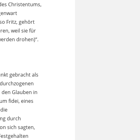
 des Christentums,
genwart
o Fritz, gehört
en, weil sie für
werden drohen)“.
unkt gebracht als
n durchzogenen
, den Glauben in
m fidei, eines
 die
ung durch
on sich sagten,
Festgehalten