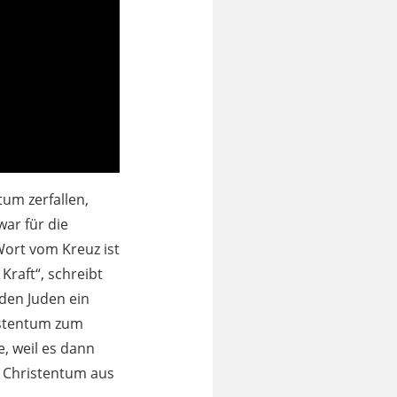
tum zerfallen,
ar für die
Wort vom Kreuz ist
Kraft“, schreibt
„den Juden ein
ristentum zum
e, weil es dann
s Christentum aus