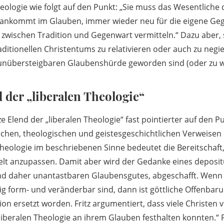
Theologie wie folgt auf den Punkt: „Sie muss das Wesentliche
ch ankommt im Glauben, immer wieder neu für die eigene Ge
zwischen Tradition und Gegenwart vermitteln.“ Dazu aber, s
ditionellen Christentums zu relativieren oder auch zu negier
 unübersteigbaren Glaubenshürde geworden sind (oder zu 
 der „liberalen Theologie“
e Elend der „liberalen Theologie“ fast pointierter auf den P
schen, theologischen und geistesgeschichtlichen Verweise
 Theologie im beschriebenen Sinne bedeutet die Bereitschaft
elt anzupassen. Damit aber wird der Gedanke eines depositu
und daher unantastbaren Glaubensgutes, abgeschafft. Wenn
ig form- und veränderbar sind, dann ist göttliche Offenbar
n ersetzt worden. Fritz argumentiert, dass viele Christen v
 liberalen Theologie an ihrem Glauben festhalten konnten.“ 