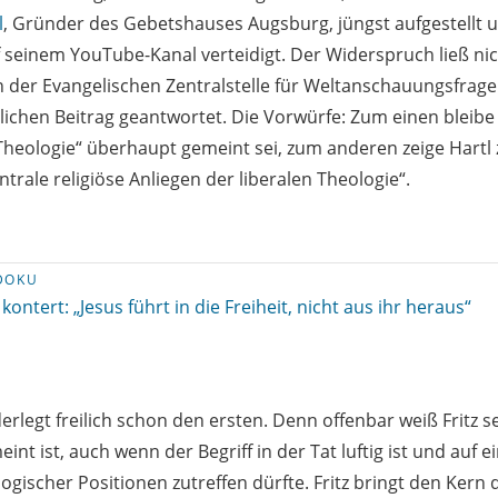
l
, Gründer des Gebetshauses Augsburg, jüngst aufgestellt 
 seinem YouTube-Kanal verteidigt. Der Widerspruch ließ nich
on der Evangelischen Zentralstelle für Weltanschauungsfrage
lichen Beitrag geantwortet. Die Vorwürfe: Zum einen bleibe
 Theologie“ überhaupt gemeint sei, zum anderen zeige Hartl
ntrale religiöse Anliegen der liberalen Theologie“.
DOKU
 kontert: „Jesus führt in die Freiheit, nicht aus ihr heraus“
rlegt freilich schon den ersten. Denn offenbar weiß Fritz s
int ist, auch wenn der Begriff in der Tat luftig ist und auf e
ogischer Positionen zutreffen dürfte. Fritz bringt den Kern 