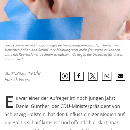
Foto: Lammeyer via imago-images.de (www.imago-images.de) | Immer mehr
Menschen haben das Gefühl, ihre Meinung nicht mehr frei sagen zu können,
ohne mit Repressionen rechnen zu müssen. Wo liegen die Ursachen für dieses
Phänomen?
30.01.2026, 19 Uhr
Patrick Peters
E
s war einer der Aufreger im noch jungen Jahr:
Daniel Günther, der CDU-Ministerpräsident von
Schleswig-Holstein, hat den Einfluss einiger Medien auf
die Politik scharf kritisiert und öffentlich erklärt, man