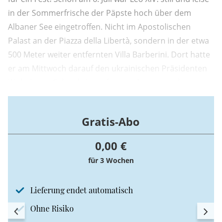
in der Sommerfrische der Päpste hoch über dem
Albaner See eingetroffen. Nicht im Apostolischen
Palast an der Piazza della Libertà, sondern in der etwa
500 Meter weiter entfernten Villa Barberini. Dort hatte
er am Mittwoch darauf den ukrainischen Präsidenten
Wolodymyr Selenskyj empfangen. Ansonsten hatten
die Bewohner des idyllischen Orts in den Albaner
Bergen noch nicht viel von ihrem Feriengast gesehen.
Gratis-Abo
0,00 €
für 3 Wochen
Lieferung endet automatisch
Ohne Risiko