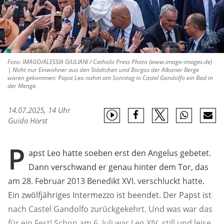
Foto: IMAGO/ALESSIA GIULIANI / Catholic Press Photo (www.imago-images.de)
| Nicht nur Einwohner aus den Städtchen und Borgos der Albaner Berge
waren gekommen: Papst Leo nahm am Sonntag in Castel Gandolfo ein Bad in
der Menge.
14.07.2025, 14 Uhr
Guido Horst
P
apst Leo hatte soeben erst den Angelus gebetet.
Dann verschwand er genau hinter dem Tor, das
am 28. Februar 2013 Benedikt XVI. verschluckt hatte.
Ein zwölfjähriges Intermezzo ist beendet. Der Papst ist
nach Castel Gandolfo zurückgekehrt. Und was war das
für ein Fest! Schon am 6. Juli war Leo XIV. still und leise