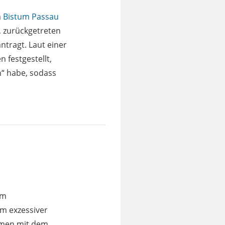
m
Bistum Passau
n, zurückgetreten
tragt. Laut einer
 festgestellt,
“ habe, sodass
im
m exzessiver
hmen mit dem