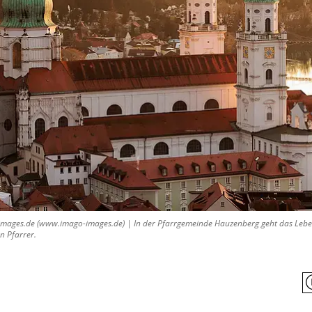
ages.de (www.imago-images.de) | In der Pfarrgemeinde Hauzenberg geht das Leben 
n Pfarrer.