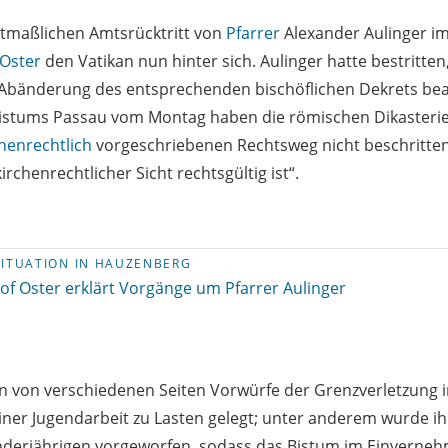
tmaßlichen Amtsrücktritt von
Pfarrer
Alexander Aulinger i
 Oster
den Vatikan nun hinter sich. Aulinger hatte bestritte
 Abänderung des entsprechenden bischöflichen Dekrets bean
istums Passau vom Montag haben die römischen Dikasterien
chenrechtlich
vorgeschriebenen Rechtsweg nicht beschritten
irchenrechtlicher Sicht rechtsgültig ist“.
SITUATION IN HAUZENBERG
of Oster erklärt Vorgänge um Pfarrer Aulinger
n von verschiedenen Seiten Vorwürfe der Grenzverletzung 
er Jugendarbeit zu Lasten gelegt; unter anderem wurde ih
derjährigen vorgeworfen, sodass das Bistum im Einverne