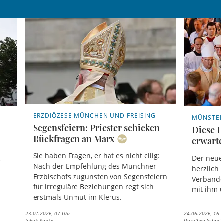
ERZDIÖZESE MÜNCHEN UND FREISING
MÜNSTE
Segensfeiern: Priester schicken
Diese 
Rückfragen an Marx
erwart
Sie haben Fragen, er hat es nicht eilig:
,
Der neue
Nach der Empfehlung des Münchner
herzlich
Erzbischofs zugunsten von Segensfeiern
Verbänd
für irreguläre Beziehungen regt sich
mit ihm 
erstmals Unmut im Klerus.
23.07.2026, 07 Uhr
24.06.2026, 16
Jakob Ranke
Dorothea Schmi