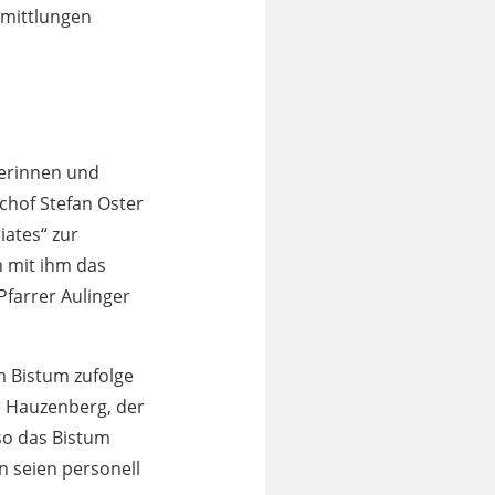
rmittlungen
terinnen und
chof Stefan Oster
iates“ zur
n mit ihm das
farrer Aulinger
 Bistum zufolge
e Hauzenberg, der
 so das Bistum
n seien personell