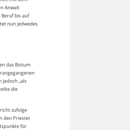
en Anwalt
 Beruf bis auf
eitet nun jedwedes
gen das Bistum
 vorangegangenen
 jedoch „als
ilte die
richt zufolge
en den Priester
ltspunkte für