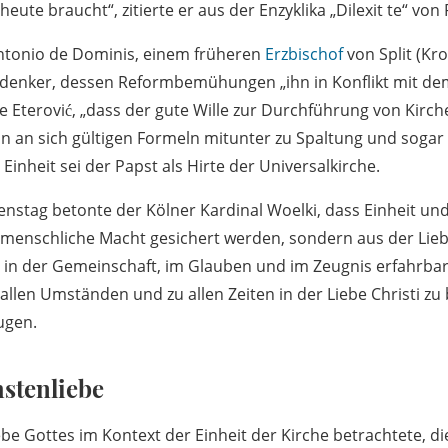
 heute braucht“, zitierte er aus der Enzyklika „Dilexit te“ vo
ntonio de Dominis, einem früheren
Erzbischof
von Split (Kr
denker, dessen Reformbemühungen „ihn in Konflikt mit d
te Eterović, „dass der gute Wille zur Durchführung von Kir
n an sich gültigen Formeln mitunter zu Spaltung und sogar
Einheit sei der Papst als Hirte der Universalkirche.
enstag betonte der Kölner Kardinal Woelki, dass Einheit und
 menschliche Macht gesichert werden, sondern aus der Lie
 in der Gemeinschaft, im Glauben und im Zeugnis erfahrbar 
 allen Umständen und zu allen Zeiten in der Liebe Christi zu 
ugen.
stenliebe
be Gottes im Kontext der Einheit der Kirche betrachtete, di