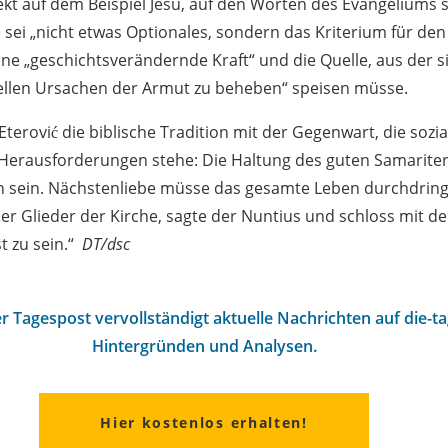
ekt auf dem Beispiel Jesu, auf den Worten des Evangeliums s
 sei „nicht etwas Optionales, sondern das Kriterium für de
eine „geschichtsverändernde Kraft“ und die Quelle, aus der si
ellen Ursachen der Armut zu beheben“ speisen müsse.
erović die biblische Tradition mit der Gegenwart, die sozial
erausforderungen stehe: Die Haltung des guten Samariters 
eln sein. Nächstenliebe müsse das gesamte Leben durchdrin
er Glieder der Kirche, sagte der Nuntius und schloss mit d
st zu sein.“
DT/dsc
r Tagespost vervollständigt aktuelle Nachrichten auf die-t
Hintergründen und Analysen.
Hier kostenlos erhalten!