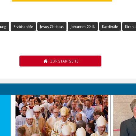
lung
Erzbischöfe
Jesus Christus
Johannes XXIII.
Kardinäle
Kirchl
ZUR STARTSEITE