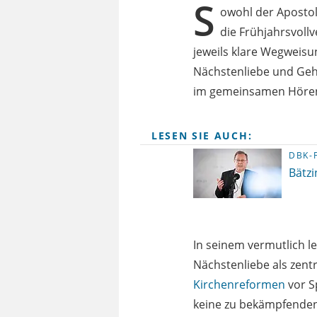
S
owohl der Aposto
die Frühjahrsvol
jeweils klare Wegweisu
Nächstenliebe und Geh
im gemeinsamen Hören a
LESEN SIE AUCH:
DBK-
Bätzi
In seinem vermutlich l
Nächstenliebe als zent
Kirchenreformen
vor Sp
keine zu bekämpfenden 