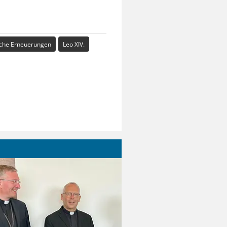
iche Erneuerungen
Leo XIV.