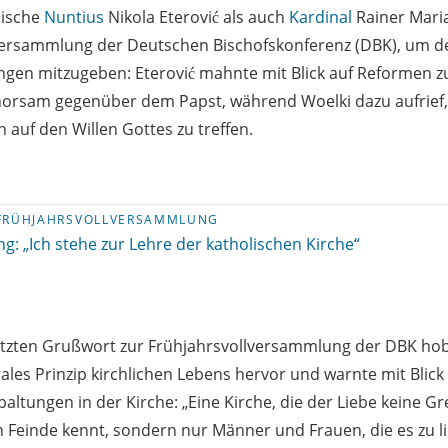
lische
Nuntius
Nikola Eterović als auch
Kardinal
Rainer Maria
lversammlung der Deutschen Bischofskonferenz (DBK), um d
ngen mitzugeben: Eterović mahnte mit Blick auf Reformen zu
orsam gegenüber dem Papst, während Woelki dazu aufrief
uf den Willen Gottes zu treffen.
FRÜHJAHRSVOLLVERSAMMLUNG
ng: „Ich stehe zur Lehre der katholischen Kirche“
etzten Grußwort zur Frühjahrsvollversammlung der DBK hob 
rales Prinzip kirchlichen Lebens hervor und warnte mit Blic
altungen in der Kirche: „Eine Kirche, die der Liebe keine Gr
Feinde kennt, sondern nur Männer und Frauen, die es zu lieb