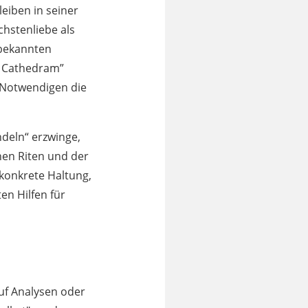
eiben in seiner
chstenliebe als
 bekannten
ri Cathedram”
im Notwendigen die
ndeln“ erzwinge,
schen Riten und der
 konkrete Haltung,
en Hilfen für
uf Analysen oder