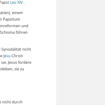
n Papst
Leo XIV.
.
oatien), einem
em Papsttum
chenreformen und
 Schisma führen
 Synodalität nicht
be
Jesu
Christi
sei. Jesus fordere
bleiben, sie zu
e nicht durch