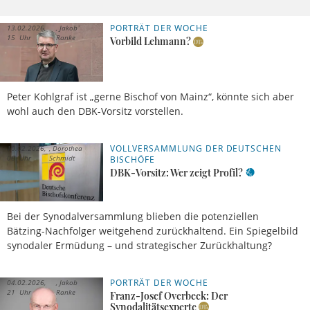
PORTRÄT DER WOCHE
13.02.2026,
Jakob
15 Uhr
Ranke
Vorbild Lehmann?
Peter Kohlgraf ist „gerne Bischof von Mainz“, könnte sich aber
wohl auch den DBK-Vorsitz vorstellen.
VOLLVERSAMMLUNG DER DEUTSCHEN
10.02.2026,
Dorothea
06 Uhr
Schmidt
BISCHÖFE
DBK-Vorsitz: Wer zeigt Profil?
Bei der Synodalversammlung blieben die potenziellen
Bätzing-Nachfolger weitgehend zurückhaltend. Ein Spiegelbild
synodaler Ermüdung – und strategischer Zurückhaltung?
PORTRÄT DER WOCHE
04.02.2026,
Jakob
21 Uhr
Ranke
Franz-Josef Overbeck: Der
Synodalitätsexperte