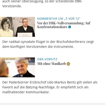
auch seiner Überzeugung, so der scheidende DBK-
Vorsitzende.
KOMMENTAR UM „5 VOR 12“
23.02.2026,
Regina
11 Uhr
Einig
Vor der DBK-Vollversammlung: Auf
Konfrontationskurs
Der radikal-synodale Flügel in der Bischofskonferenz zeigt
dem künftigen Vorsitzenden die Instrumente.
DBK-VORSITZ
18.02.2026,
Jakob
07 Uhr
Ranke
Mit ohne Maulkorb
Der Paderborner Erzbischof Udo Markus Bentz gilt vielen als
Favorit auf die Bätzing-Nachfolge. Er empfiehlt sich als
maßhaltender Kommunikator.