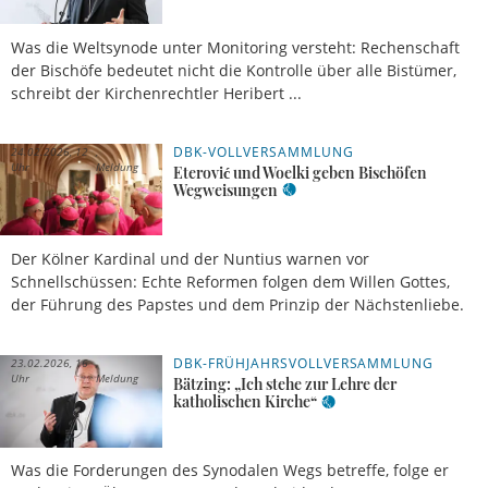
Was die Weltsynode unter Monitoring versteht: Rechenschaft
der Bischöfe bedeutet nicht die Kontrolle über alle Bistümer,
schreibt der Kirchenrechtler Heribert ...
DBK-VOLLVERSAMMLUNG
24.02.2026, 12
Uhr
Meldung
Eterović und Woelki geben Bischöfen
Wegweisungen
Der Kölner Kardinal und der Nuntius warnen vor
Schnellschüssen: Echte Reformen folgen dem Willen Gottes,
der Führung des Papstes und dem Prinzip der Nächstenliebe.
DBK-FRÜHJAHRSVOLLVERSAMMLUNG
23.02.2026, 16
Uhr
Meldung
Bätzing: „Ich stehe zur Lehre der
katholischen Kirche“
Was die Forderungen des Synodalen Wegs betreffe, folge er