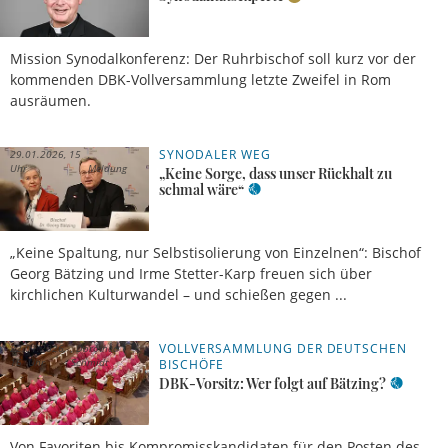
Mission Synodalkonferenz: Der Ruhrbischof soll kurz vor der
kommenden DBK-Vollversammlung letzte Zweifel in Rom
ausräumen.
SYNODALER WEG
29.01.2026, 15
Uhr
Meldung
„Keine Sorge, dass unser Rückhalt zu
schmal wäre“
„Keine Spaltung, nur Selbstisolierung von Einzelnen“: Bischof
Georg Bätzing und Irme Stetter-Karp freuen sich über
kirchlichen Kulturwandel – und schießen gegen ...
VOLLVERSAMMLUNG DER DEUTSCHEN
22.01.2026,
Dorothea
16 Uhr
Schmidt
BISCHÖFE
DBK-Vorsitz: Wer folgt auf Bätzing?
Von Favoriten bis Kompromisskandidaten für den Posten des