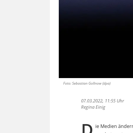
Foto: Sebastian Gollnow (dpa)
07.03.2022, 11:55 Uhr
Regina Einig
D
ie Medien ändern