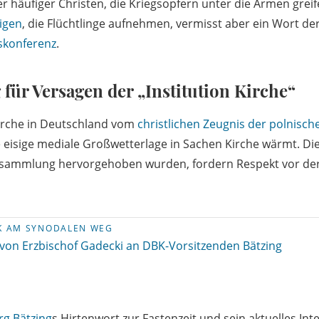
 häufiger Christen, die Kriegsopfern unter die Armen greife
igen
, die Flüchtlinge aufnehmen, vermisst aber ein Wort d
skonferenz
.
für Versagen der „Institution Kirche“
 Kirche in Deutschland vom
christlichen Zeugnis der polnisc
e eisige mediale Großwetterlage in Sachen Kirche wärmt. Die
rsammlung hervorgehoben wurden, fordern Respekt vor der 
IK AM SYNODALEN WEG
 von Erzbischof Gadecki an DBK-Vorsitzenden Bätzing
g Bätzing
s Hirtenwort zur Fastenzeit und sein aktuelles Int