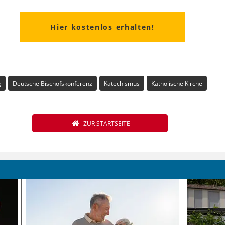
Hier kostenlos erhalten!
g
Deutsche Bischofskonferenz
Katechismus
Katholische Kirche
ZUR STARTSEITE