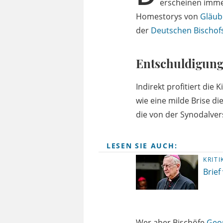
erscheinen immer
Homestorys von
Gläub
der
Deutschen Bischof
Entschuldigung 
Indirekt profitiert die
wie eine milde Brise di
die von der Synodalve
LESEN SIE AUCH:
KRIT
Brief
Wer aber Bischöfe
Geor