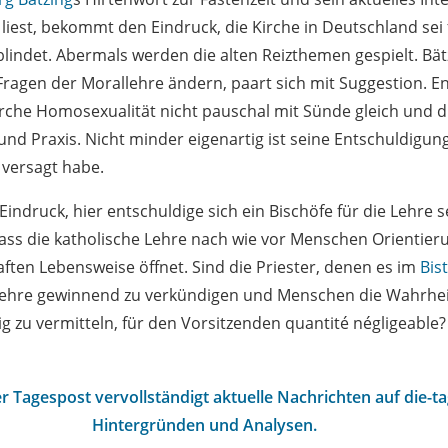
liest, bekommt den Eindruck, die Kirche in Deutschland sei 
blindet. Abermals werden die alten Reizthemen gespielt. Bät
Fragen der Morallehre ändern, paart sich mit Suggestion. E
irche Homosexualität nicht pauschal mit Sünde gleich und di
nd Praxis. Nicht minder eigenartig ist seine Entschuldigung
e versagt habe.
indruck, hier entschuldige sich ein Bischöfe für die Lehre s
dass die katholische Lehre nach wie vor Menschen Orientier
ften Lebensweise öffnet. Sind die Priester, denen es im
Bis
 Lehre gewinnend zu verkündigen und Menschen die Wahrhei
 zu vermitteln, für den Vorsitzenden quantité négligeable?
r Tagespost vervollständigt aktuelle Nachrichten auf die-t
Hintergründen und Analysen.