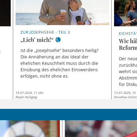
ZUR JOSEPHSEHE - TEIL II
EICHSTÄ
„Lieb’ mich!“
Wie häl
Refor
Ist die „Josephsehe“ besonders heilig?
t
Die Annäherung an das Ideal der
Der neue
ehelichen Keuschheit muss durch die
zurückha
Einübung des ehelichen Einswerdens
wehrt si
erfolgen, nicht ohne es.
Abstimm
für Disk
19.07.2026, 11 Uhr
13.07.2026, 15
Ralph Heiligtag
Dorothea Schmi