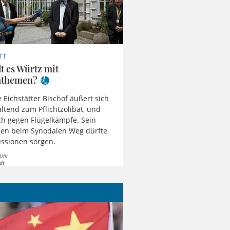
TT
t es Würtz mit
mthemen?
 Eichstätter Bischof äußert sich
ltend zum Pflichtzölibat, und
ch gegen Flügelkämpfe. Sein
en beim Synodalen Weg dürfte
ussionen sorgen.
 Uhr
dt