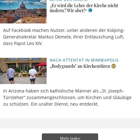
12 Uhr
Schmidt
„Er wird die Lehre der Kirche nicht
ändern? Wir aber!“
Auf Facebook machen Nutzer, unter anderen der Kolping-
Generalsekretär Markus Demele, ihrer Enttäuschung Luft,
dass Papst Leo XIV.
NACH ATTENTAT IN MINNEAPOLIS
30.08.2025,
José
17 Uhr
García
„Bodyguards" an Kirchentüren
In Arizona haben sich katholische Männer als „St. Joseph-
Türsteher“ zusammengeschlossen, um Kirchen und Gläubige
zu schützen. Ein uralter Dienst, neu entdeckt.
Mehr laden