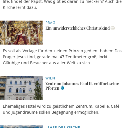
life, findet der Papst. Was gibt es daran zu meckern? Auch die
Kirche lernt dazu.
PRAG
24.09.2025,
Andreas
07 Uhr
Drouve
Ein unwiderstehliches Christuskind
Es soll als Vorlage für den kleinen Prinzen gedient haben: Das
Prager Jesuskind, gerade mal 47 Zentimeter groß, lockt
Gläubige und Besucher aus aller Welt zu sich.
WIEN
25.09.2025, 13
Uhr
Meldung
Zentrum Johannes Paul II. eröffnet seine
Pforten
Ehemaliges Hotel wird zu geistlichem Zentrum. Kapelle, Café
und Jugendräume sollen Begegnung ermöglichen.
LEHRE DER KIRCHE
19.09.2025,
Dorothea