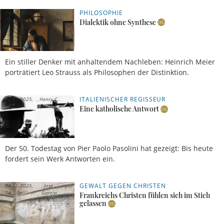
PHILOSOPHIE
14.03.2026,
Urs
19 Uhr
Buhlmann
Dialektik ohne Synthese
Ein stiller Denker mit anhaltendem Nachleben: Heinrich Meier
porträtiert Leo Strauss als Philosophen der Distinktion.
ITALIENISCHER REGISSEUR
05.11.2025,
Henry C.
15 Uhr
Brinker
Eine katholische Antwort
Der 50. Todestag von Pier Paolo Pasolini hat gezeigt: Bis heute
fordert sein Werk Antworten ein.
GEWALT GEGEN CHRISTEN
04.11.2025,
José
14 Uhr
García
Frankreichs Christen fühlen sich im Stich
gelassen