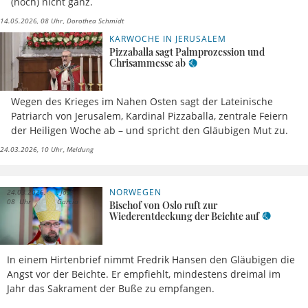
(noch) nicht ganz.
14.05.2026, 08 Uhr
Dorothea Schmidt
KARWOCHE IN JERUSALEM
Pizzaballa sagt Palmprozession und
Chrisammesse ab
Wegen des Krieges im Nahen Osten sagt der Lateinische
Patriarch von Jerusalem, Kardinal Pizzaballa, zentrale Feiern
der Heiligen Woche ab – und spricht den Gläubigen Mut zu.
24.03.2026, 10 Uhr
Meldung
NORWEGEN
24.03.2026,
José
08 Uhr
García
Bischof von Oslo ruft zur
Wiederentdeckung der Beichte auf
In einem Hirtenbrief nimmt Fredrik Hansen den Gläubigen die
Angst vor der Beichte. Er empfiehlt, mindestens dreimal im
Jahr das Sakrament der Buße zu empfangen.