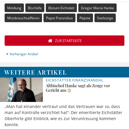
Meldung
Bischöfe
Bistum Eichstätt
Gregor Maria Hanke
Missbrauchsaffären
Papst Franziskus
Päpste
Seelsorge
ZUR STARTSEITE
Vorheriger Artikel
WEITERE ARTIKEL
EICHSTÄTTER FINANZSKANDAL
Altbischof Hanke sagt als Zeuge vor
Gericht aus
„Man hat einander vertraut und das Vertrauen war so, dass
man auf Kontrolle verzichtet hat“: Der emeritierte Eichstätter
Oberhirte gibt Einblick, wie es zur Veruntreuung kommen
konnte.