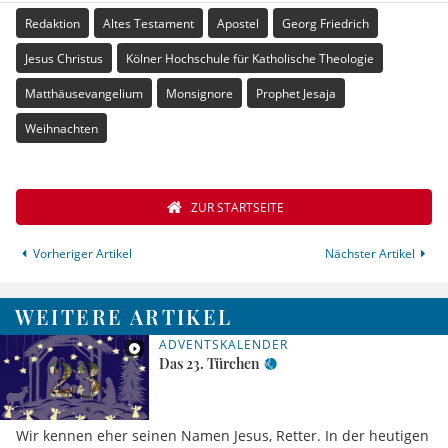
Redaktion
Altes Testament
Apostel
Georg Friedrich
Jesus Christus
Kölner Hochschule für Katholische Theologie
Matthäusevangelium
Monsignore
Prophet Jesaja
Weihnachten
ZUR STARTSEITE
Vorheriger Artikel
Nächster Artikel
WEITERE ARTIKEL
ADVENTSKALENDER
Das 23. Türchen
Wir kennen eher seinen Namen Jesus, Retter. In der heutigen