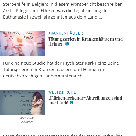
Sterbehilfe in Belgien: In diesem Frontbericht beschreiben
Ärzte, Pfleger und Ethiker, was die Legalisierung der
Euthanasie in zwei Jahrzehnten aus dem Land ...
KRANKENHÄUSER
03.11.2022,
Stefan
17 Uhr
Rehder
Tötungsserien in Krankenhäusern und
Heimen
Für eine neue Studie hat der Psychiater Karl-Heinz Beine
Tötungsserien in Krankenhäusern und Heimen in
deutschsprachigen Ländern untersucht.
WELT&KIRCHE
04.10.2022,
Katharina
13 Uhr
Westerhorstmann
„Flächendeckende“ Abtreibungen sind
Hanna-Barbara
unethisch!
Gerl-Falkovitz
Dorothea
Schmidt
Marianne
Schlosser