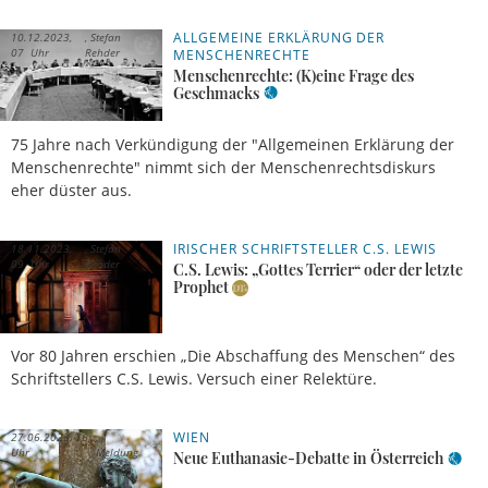
ALLGEMEINE ERKLÄRUNG DER
10.12.2023,
Stefan
07 Uhr
Rehder
MENSCHENRECHTE
Menschenrechte: (K)eine Frage des
Geschmacks
75 Jahre nach Verkündigung der "Allgemeinen Erklärung der
Menschenrechte" nimmt sich der Menschenrechtsdiskurs
eher düster aus.
IRISCHER SCHRIFTSTELLER C.S. LEWIS
18.11.2023,
Stefan
09 Uhr
Rehder
C.S. Lewis: „Gottes Terrier“ oder der letzte
Prophet
Vor 80 Jahren erschien „Die Abschaffung des Menschen“ des
Schriftstellers C.S. Lewis. Versuch einer Relektüre.
WIEN
27.06.2023, 16
Uhr
Meldung
Neue Euthanasie-Debatte in Österreich