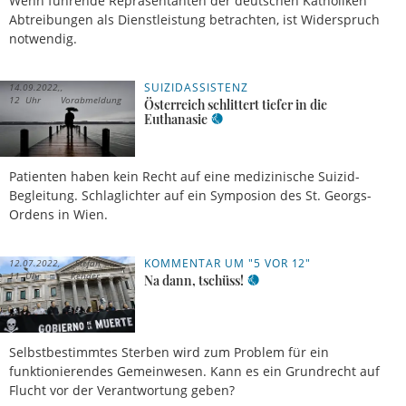
Wenn führende Repräsentanten der deutschen Katholiken
Abtreibungen als Dienstleistung betrachten, ist Widerspruch
notwendig.
SUIZIDASSISTENZ
14.09.2022,
12 Uhr
Vorabmeldung
Österreich schlittert tiefer in die
Euthanasie
Patienten haben kein Recht auf eine medizinische Suizid-
Begleitung. Schlaglichter auf ein Symposion des St. Georgs-
Ordens in Wien.
KOMMENTAR UM "5 VOR 12"
12.07.2022,
Stefan
11 Uhr
Rehder
Na dann, tschüss!
Selbstbestimmtes Sterben wird zum Problem für ein
funktionierendes Gemeinwesen. Kann es ein Grundrecht auf
Flucht vor der Verantwortung geben?