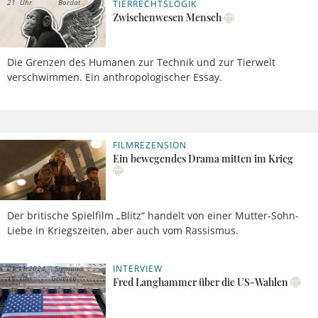
21 Uhr
Bordat
TIERRECHTSLOGIK
Zwischenwesen Mensch
Die Grenzen des Humanen zur Technik und zur Tierwelt
verschwimmen. Ein anthropologischer Essay.
FILMREZENSION
21.11.2024,
José
16 Uhr
García
Ein bewegendes Drama mitten im Krieg
Der britische Spielfilm „Blitz“ handelt von einer Mutter-Sohn-
Liebe in Kriegszeiten, aber auch vom Rassismus.
INTERVIEW
01.11.2024,
Sigmund
15 Uhr
Gottlieb
Fred Langhammer über die US-Wahlen