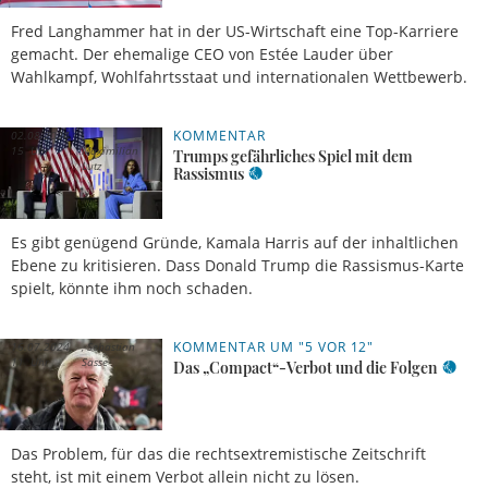
Fred Langhammer hat in der US-Wirtschaft eine Top-Karriere
gemacht. Der ehemalige CEO von Estée Lauder über
Wahlkampf, Wohlfahrtsstaat und internationalen Wettbewerb.
KOMMENTAR
02.08.2024,
15 Uhr
Maximilian
Trumps gefährliches Spiel mit dem
Lutz
Rassismus
Es gibt genügend Gründe, Kamala Harris auf der inhaltlichen
Ebene zu kritisieren. Dass Donald Trump die Rassismus-Karte
spielt, könnte ihm noch schaden.
KOMMENTAR UM "5 VOR 12"
16.07.2024,
Sebastian
11 Uhr
Sasse
Das „Compact“-Verbot und die Folgen
Das Problem, für das die rechtsextremistische Zeitschrift
steht, ist mit einem Verbot allein nicht zu lösen.