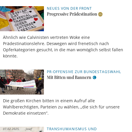
NEUES VON DER FRONT
22.04.2025,
Sebastian
07 Uhr
Moll
Progressive Prädestination
Ähnlich wie Calvinisten vertreten Woke eine
Prädestinationslehre. Deswegen wird frenetisch nach
Opferkategorien gesucht, in die man womöglich selbst fallen
könnte.
PR-OFFENSIVE ZUR BUNDESTAGSWAHL
11.02.2025, 13
Uhr
Meldung
Mit Bitten und Bannern
Die großen Kirchen bitten in einem Aufruf alle
Wahlberechtigten, Parteien zu wählen, „die sich für unsere
Demokratie einsetzen“.
TRANSHUMANISMUS UND
07.02.2025,
Josef