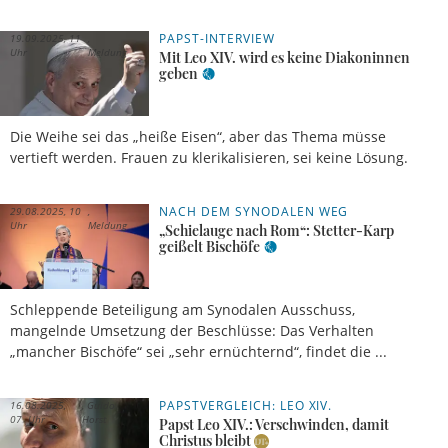
PAPST-INTERVIEW
19.09.2025, 11
Uhr
Meldung
Mit Leo XIV. wird es keine Diakoninnen
geben
Die Weihe sei das „heiße Eisen“, aber das Thema müsse
vertieft werden. Frauen zu klerikalisieren, sei keine Lösung.
NACH DEM SYNODALEN WEG
29.08.2025, 10
Uhr
Meldung
„Schielauge nach Rom“: Stetter-Karp
geißelt Bischöfe
Schleppende Beteiligung am Synodalen Ausschuss,
mangelnde Umsetzung der Beschlüsse: Das Verhalten
„mancher Bischöfe“ sei „sehr ernüchternd“, findet die ...
PAPSTVERGLEICH: LEO XIV.
16.08.2025,
Guido
07 Uhr
Horst
Papst Leo XIV.: Verschwinden, damit
Christus bleibt