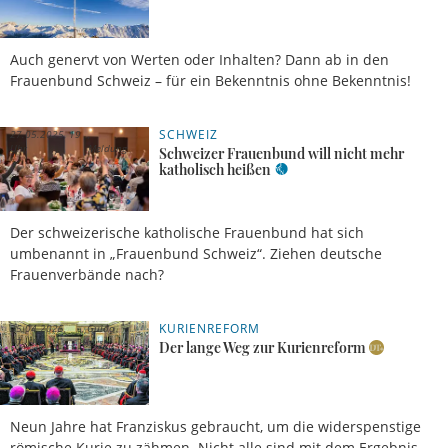
Auch genervt von Werten oder Inhalten? Dann ab in den
Frauenbund Schweiz – für ein Bekenntnis ohne Bekenntnis!
SCHWEIZ
27.05.2025, 19
Uhr
Meldung
Schweizer Frauenbund will nicht mehr
katholisch heißen
Der schweizerische katholische Frauenbund hat sich
umbenannt in „Frauenbund Schweiz“. Ziehen deutsche
Frauenverbände nach?
KURIENREFORM
25.04.2025,
Guido
17 Uhr
Horst
Der lange Weg zur Kurienreform
Neun Jahre hat Franziskus gebraucht, um die widerspenstige
römische Kurie zu zähmen. Nicht alle sind mit dem Ergebnis