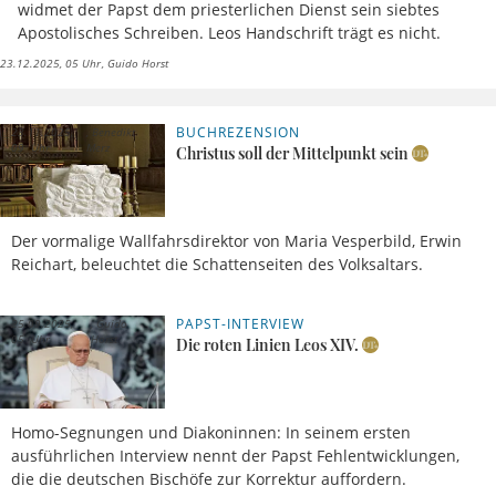
widmet der Papst dem priesterlichen Dienst sein siebtes
Apostolisches Schreiben. Leos Handschrift trägt es nicht.
23.12.2025, 05 Uhr
Guido Horst
BUCHREZENSION
23.11.2025,
Benedikt
09 Uhr
Merz
Christus soll der Mittelpunkt sein
Der vormalige Wallfahrsdirektor von Maria Vesperbild, Erwin
Reichart, beleuchtet die Schattenseiten des Volksaltars.
PAPST-INTERVIEW
25.09.2025,
Guido
05 Uhr
Horst
Die roten Linien Leos XIV.
Homo-Segnungen und Diakoninnen: In seinem ersten
ausführlichen Interview nennt der Papst Fehlentwicklungen,
die die deutschen Bischöfe zur Korrektur auffordern.