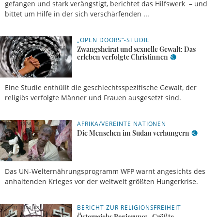
gefangen und stark verängstigt, berichtet das Hilfswerk – und
bittet um Hilfe in der sich verschärfenden ...
„OPEN DOORS“-STUDIE
19.03.2024,
10 Uhr
Vorabmeldung
Zwangsheirat und sexuelle Gewalt: Das
erleben verfolgte Christinnen
Eine Studie enthüllt die geschlechtsspezifische Gewalt, der
religiös verfolgte Männer und Frauen ausgesetzt sind.
AFRIKA/VEREINTE NATIONEN
07.03.2024, 14
Uhr
Meldung
Die Menschen im Sudan verhungern
Das UN-Welternährungsprogramm WFP warnt angesichts des
anhaltenden Krieges vor der weltweit größten Hungerkrise.
BERICHT ZUR RELIGIONSFREIHEIT
20.01.2024, 08
Uhr
Meldung
Österreichs Regierung: „Größte