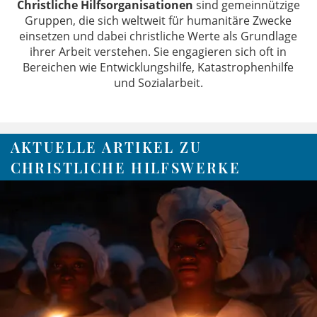
Christliche Hilfsorganisationen
sind gemeinnützige
Gruppen, die sich weltweit für humanitäre Zwecke
einsetzen und dabei christliche Werte als Grundlage
ihrer Arbeit verstehen. Sie engagieren sich oft in
Bereichen wie Entwicklungshilfe, Katastrophenhilfe
und Sozialarbeit.
AKTUELLE ARTIKEL ZU
CHRISTLICHE HILFSWERKE