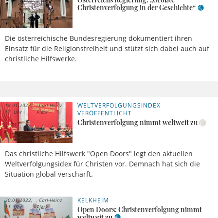
Christenverfolgung in der Geschichte“
Die österreichische Bundesregierung dokumentiert ihren
Einsatz für die Religionsfreiheit und stützt sich dabei auch auf
christliche Hilfswerke.
WELTVERFOLGUNGSINDEX
18.01.2023,
Carl-Heinz
17 Uhr
Pierk
VERÖFFENTLICHT
Christenverfolgung nimmt weltweit zu
Das christliche Hilfswerk "Open Doors" legt den aktuellen
Weltverfolgungsidex für Christen vor. Demnach hat sich die
Situation global verschärft.
KELKHEIM
20.01.2022,
Carl-Heinz
11 Uhr
Pierk
Open Doors: Christenverfolgung nimmt
weltweit zu