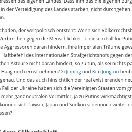
eressen des eigenen Landes. Dass ihm das die eigenen Bürg
in der Verteidigung des Landes starben, nicht durchgehen l
in.
Schaden, der weltpolitisch entsteht: Wenn sich Völkerrechts
erbrechen gegen die Menschlichkeit in diesem Fall für Puti
lle Aggressoren daran hindern, ihre imperialen Träume gew
aftbefehl des Internationalen Strafgerichtshofs gegen de
chen Akteure nicht daran hindert, so zu tun, als sei nichts pa
n Haag noch ernst nehmen?
Xi Jinping
und
Kim Jong-un
beob
 genau. Und das auch hinsichtlich der real existierenden ne
m Fall der Ukraine haben sich die Vereinigten Staaten vom g
 mehr ganz neutralen Vermittler, ja zu Putins wirkmächtig
 können sich Taiwan, Japan und Südkorea dennoch weiterhin
ssen?