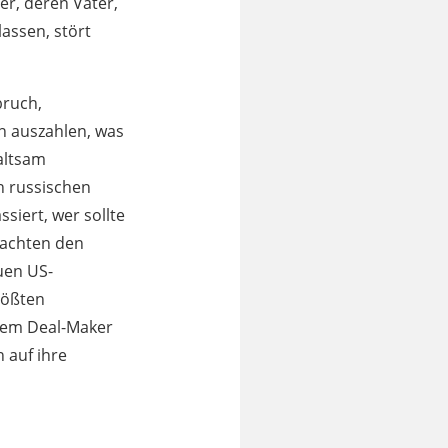
er, deren Väter,
assen, stört
bruch,
n auszahlen, was
altsam
n russischen
ssiert, wer sollte
achten den
uen US-
rößten
stem Deal-Maker
 auf ihre