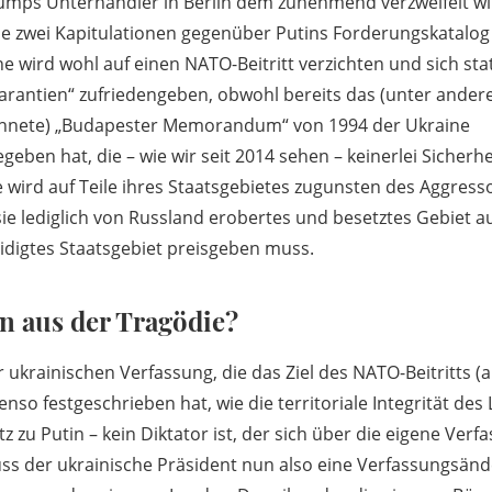
mps Unterhändler in Berlin dem zunehmend verzweifelt w
e zwei Kapitulationen gegenüber Putins Forderungskatalog 
e wird wohl auf einen NATO-Beitritt verzichten und sich sta
arantien“ zufriedengeben, obwohl bereits das (unter ande
chnete) „Budapester Memorandum“ von 1994 der Ukraine
geben hat, die – wie wir seit 2014 sehen – keinerlei Sicherhe
 wird auf Teile ihres Staatsgebietes zugunsten des Aggresso
sie lediglich von Russland erobertes und besetztes Gebiet a
eidigtes Staatsgebiet preisgeben muss.
n aus der Tragödie?
 ukrainischen Verfassung, die das Ziel des NATO-Beitritts (
nso festgeschrieben hat, wie die territoriale Integrität des
z zu Putin – kein Diktator ist, der sich über die eigene Verf
ss der ukrainische Präsident nun also eine Verfassungsänd