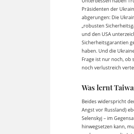
Unterdessen haben Tru
Präsidenten der Ukrain
abgerungen: Die Ukrain
„robusten Sicherheitsg
und den USA unterzei
Sicherheitsgarantien ge
haben. Und die Ukraine
Frage ist nur noch, ob 
noch verlustreich vert
Was lernt Taiwa
Beides widerspricht der
Angst vor Russland) ebe
Selenskyj – im Gegensat
hinwegsetzen kann, mu