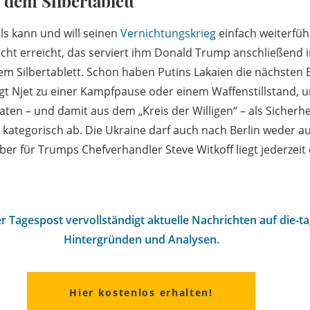
 dem Silbertablett
ls kann und will seinen
Vernichtungskrieg
einfach weiterfüh
icht erreicht, das serviert ihm Donald Trump anschließend 
em Silbertablett. Schon haben Putins Lakaien die nächsten
gt Njet zu einer Kampfpause oder einem Waffenstillstand, u
ten – und damit aus dem „Kreis der Willigen“ – als Sicherhe
e kategorisch ab. Die Ukraine darf auch nach Berlin weder a
aber für Trumps Chefverhandler Steve Witkoff liegt jederzeit
r Tagespost vervollständigt aktuelle Nachrichten auf die-t
Hintergründen und Analysen.
Hier kostenlos erhalten!