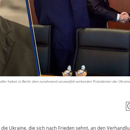
dler haben in Berlin dem zunehmend verzweifelt wirkenden Präsidenten der Ukraine
 die Ukraine, die sich nach Frieden sehnt, an den Verhandl