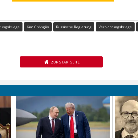
rungskriege
Kim Chŏngŭn
Russische Regierung
Vernichtungskriege
ZUR STARTSEITE