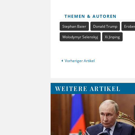
THEMEN & AUTOREN
Stephan Baier
Donald Trump
Erobe
Wolodymyr Selenskyj
Xi Jinping
Vorheriger Artikel
WEITERE ARTIKEL