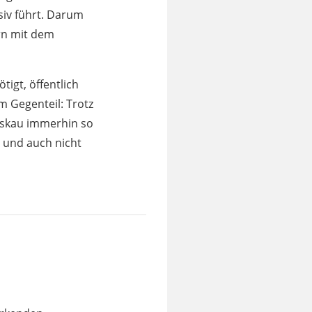
siv führt. Darum
ern mit dem
igt, öffentlich
m Gegenteil: Trotz
oskau immerhin so
– und auch nicht