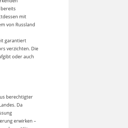
irkenden
bereits
ttdessen mit
rem von Russland
it garantiert
rs verzichten. Die
ufgibt oder auch
aus berechtigter
 Landes. Da
assung
erung erwirken –