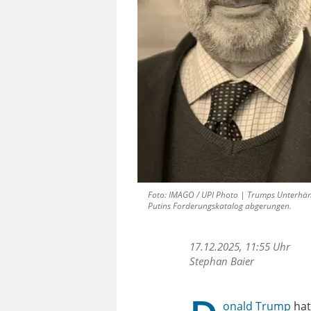
Foto: IMAGO / UPI Photo | Trumps Unterhän
Putins Forderungskatalog abgerungen.
17.12.2025, 11:55 Uhr
Stephan Baier
onald Trump
hat