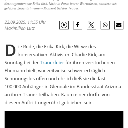
Kerntugenden wie Erika Kirk. Nicht in Form leerer Worthülsen, sondern als
gelebtes Zeugnis in einem Moment tiefster Trauer.
22.09.2025, 11:55 Uhr
Maximilian Lutz
D
ie Rede, die Erika Kirk, die Witwe des
konservativen Aktivisten Charlie Kirk, am
Sonntag bei der
Trauerfeier
für ihren verstorbenen
Ehemann hielt, war zeitweise schwer erträglich.
Schonungslos offen und ehrlich ließ sie die fast
100.000 Anhänger in Glendale im Bundesstaat Arizona
an ihrer Trauer teilhaben. Kaum einer dürfte von
diesem Auftritt ungerührt geblieben sein.