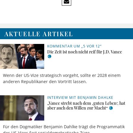
AKTUELLE ARTIKEL
KOMMENTAR UM „5 VOR 12“
06.08.2026,
11 Uhr
Maximilian
Die Zeit ist noch nicht reif für J.D. Vance
Lutz
Wenn der US-Vize strategisch vorgeht, sollte er 2028 einem
anderen Republikaner den Vortritt lassen.
INTERVIEW MIT BENJAMIN DAHLKE
06.08.2026,
07 Uhr
Maximilian
„Vance strebt nach dem ,guten Leben‘, hat
Lutz
aber auch den Willen zur Macht“
Für den Dogmatiker Benjamin Dahlke trägt die Programmatik
des US-Vizes fast sozialdemokratische Züge.