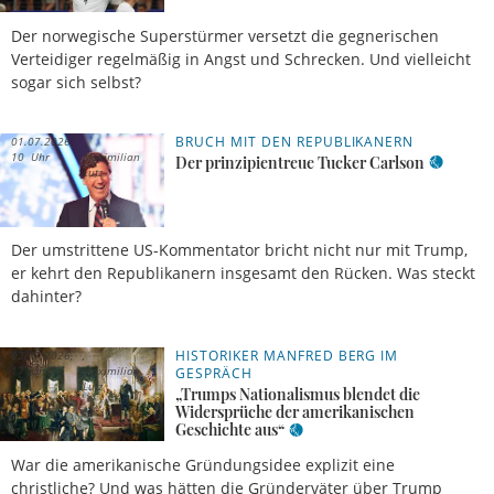
Der norwegische Superstürmer versetzt die gegnerischen
Verteidiger regelmäßig in Angst und Schrecken. Und vielleicht
sogar sich selbst?
BRUCH MIT DEN REPUBLIKANERN
01.07.2026,
10 Uhr
Maximilian
Der prinzipientreue Tucker Carlson
Lutz
Der umstrittene US-Kommentator bricht nicht nur mit Trump,
er kehrt den Republikanern insgesamt den Rücken. Was steckt
dahinter?
HISTORIKER MANFRED BERG IM
02.07.2026,
17 Uhr
Maximilian
GESPRÄCH
Lutz
„Trumps Nationalismus blendet die
Widersprüche der amerikanischen
Geschichte aus“
War die amerikanische Gründungsidee explizit eine
christliche? Und was hätten die Gründerväter über Trump