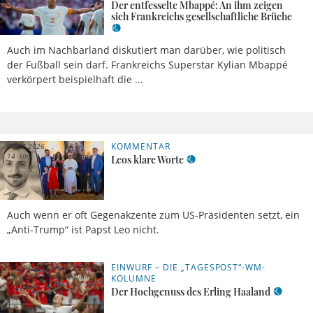
Lutz
Der entfesselte Mbappé: An ihm zeigen
sich Frankreichs gesellschaftliche Brüche
Auch im Nachbarland diskutiert man darüber, wie politisch
der Fußball sein darf. Frankreichs Superstar Kylian Mbappé
verkörpert beispielhaft die ...
KOMMENTAR
07.07.2026,
14 Uhr
Maximilian
Leos klare Worte
Lutz
Auch wenn er oft Gegenakzente zum US-Präsidenten setzt, ein
„Anti-Trump“ ist Papst Leo nicht.
EINWURF – DIE „TAGESPOST“-WM-
01.07.2026,
16 Uhr
Maximilian
KOLUMNE
Lutz
Der Hochgenuss des Erling Haaland