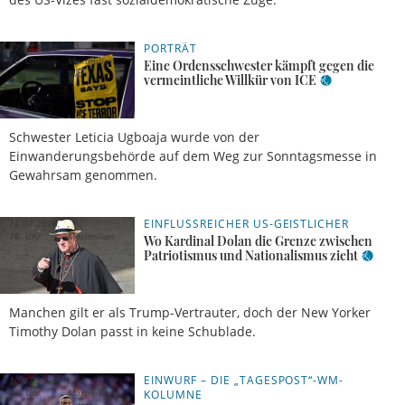
PORTRÄT
27.07.2026,
16 Uhr
Maximilian
Eine Ordensschwester kämpft gegen die
Lutz
vermeintliche Willkür von ICE
Schwester Leticia Ugboaja wurde von der
Einwanderungsbehörde auf dem Weg zur Sonntagsmesse in
Gewahrsam genommen.
EINFLUSSREICHER US-GEISTLICHER
16.07.2026,
16 Uhr
Maximilian
Wo Kardinal Dolan die Grenze zwischen
Lutz
Patriotismus und Nationalismus zieht
Manchen gilt er als Trump-Vertrauter, doch der New Yorker
Timothy Dolan passt in keine Schublade.
EINWURF – DIE „TAGESPOST“-WM-
10.07.2026,
16 Uhr
Maximilian
KOLUMNE