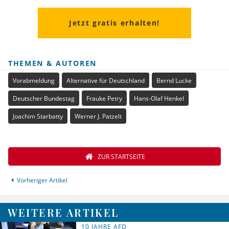
Jetzt gratis erhalten!
THEMEN & AUTOREN
Vorabmeldung
Alternative für Deutschland
Bernd Lucke
Deutscher Bundestag
Frauke Petry
Hans-Olaf Henkel
Joachim Starbatty
Werner J. Patzelt
ZUR STARTSEITE
Vorheriger Artikel
WEITERE ARTIKEL
10 JAHRE AFD