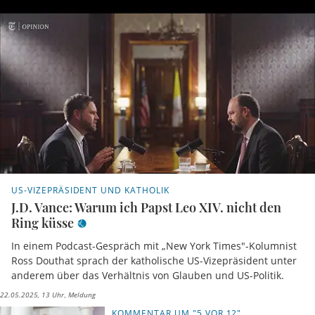
US-VIZEPRÄSIDENT UND KATHOLIK
J.D. Vance: Warum ich Papst Leo XIV. nicht den
Ring küsse
In einem Podcast-Gespräch mit „New York Times"-Kolumnist
Ross Douthat sprach der katholische US-Vizepräsident unter
anderem über das Verhältnis von Glauben und US-Politik.
22.05.2025, 13 Uhr
Meldung
KOMMENTAR UM "5 VOR 12"