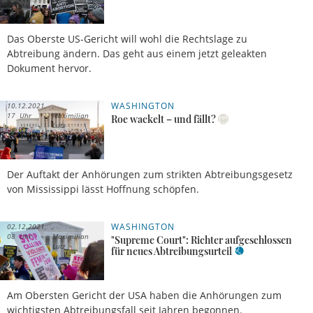
Das Oberste US-Gericht will wohl die Rechtslage zu
Abtreibung ändern. Das geht aus einem jetzt geleakten
Dokument hervor.
WASHINGTON
10.12.2021,
17 Uhr
Maximilian
Roe wackelt – und fällt?
Lutz
Der Auftakt der Anhörungen zum strikten Abtreibungsgesetz
von Mississippi lässt Hoffnung schöpfen.
WASHINGTON
02.12.2021,
08 Uhr
Maximilian
"Supreme Court": Richter aufgeschlossen
Lutz
für neues Abtreibungsurteil
Am Obersten Gericht der USA haben die Anhörungen zum
wichtigsten Abtreibungsfall seit Jahren begonnen.