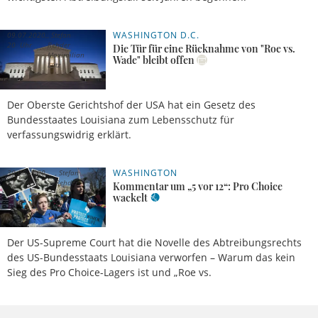
WASHINGTON D.C.
09.07.2020,
Stefan
20 Uhr
Rehder
Die Tür für eine Rücknahme von "Roe vs.
Maximilian
Wade" bleibt offen
Lutz
Der Oberste Gerichtshof der USA hat ein Gesetz des
Bundesstaates Louisiana zum Lebensschutz für
verfassungswidrig erklärt.
WASHINGTON
30.06.2020,
Stefan
11 Uhr
Rehder
Kommentar um „5 vor 12“: Pro Choice
wackelt
Der US-Supreme Court hat die Novelle des Abtreibungsrechts
des US-Bundesstaats Louisiana verworfen – Warum das kein
Sieg des Pro Choice-Lagers ist und „Roe vs.