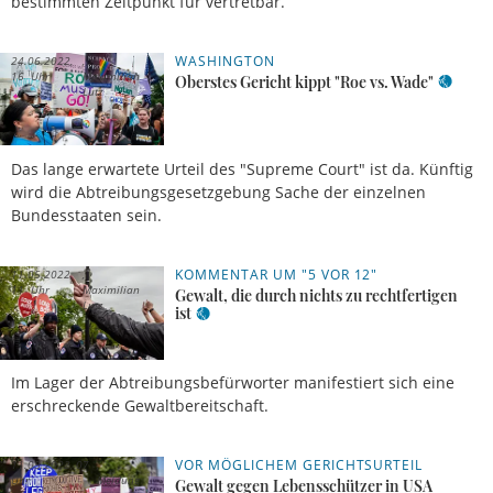
bestimmten Zeitpunkt für vertretbar.
WASHINGTON
24.06.2022,
16 Uhr
Maximilian
Oberstes Gericht kippt "Roe vs. Wade"
Lutz
Das lange erwartete Urteil des "Supreme Court" ist da. Künftig
wird die Abtreibungsgesetzgebung Sache der einzelnen
Bundesstaaten sein.
KOMMENTAR UM "5 VOR 12"
11.05.2022,
11 Uhr
Maximilian
Gewalt, die durch nichts zu rechtfertigen
Lutz
ist
Im Lager der Abtreibungsbefürworter manifestiert sich eine
erschreckende Gewaltbereitschaft.
VOR MÖGLICHEM GERICHTSURTEIL
11.05.2022, 07
Uhr
Meldung
Gewalt gegen Lebensschützer in USA