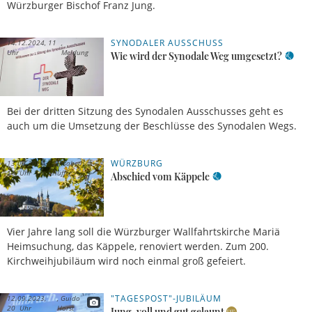
Würzburger Bischof Franz Jung.
SYNODALER AUSSCHUSS
14.12.2024, 11
Uhr
Meldung
Wie wird der Synodale Weg umgesetzt?
Bei der dritten Sitzung des Synodalen Ausschusses geht es
auch um die Umsetzung der Beschlüsse des Synodalen Wegs.
WÜRZBURG
13.09.2024,
Elisabeth
18 Uhr
Hüffer
Abschied vom Käppele
Vier Jahre lang soll die Würzburger Wallfahrtskirche Mariä
Heimsuchung, das Käppele, renoviert werden. Zum 200.
Kirchweihjubiläum wird noch einmal groß gefeiert.
"TAGESPOST"-JUBILÄUM
12.09.2023,
Guido
20 Uhr
Horst
Jung, voll und gut gelaunt