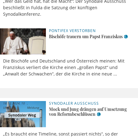
„Wer das Geld hat, hat die Macht“: Der Synodale Ausschuss
beschließt in Fulda die Satzung der künftigen
Synodalkonferenz.
PONTIFEX VERSTORBEN
21.04.2025, 13
Uhr
Meldung
Bischöfe trauern um Papst Franziskus
Die Bischöfe und Deutschland und Österreich meinen: Mit
Franziskus verliert die Kirche einen „großen Papst“ und
„Anwalt der Schwachen“, der die Kirche in eine neue ...
SYNODALER AUSSCHUSS
18.12.2024, 10
Uhr
Meldung
Mock und Jung drängen auf Umsetzung
von Reformbeschlüssen
„Es braucht eine Timeline, sonst passiert nichts“, so der