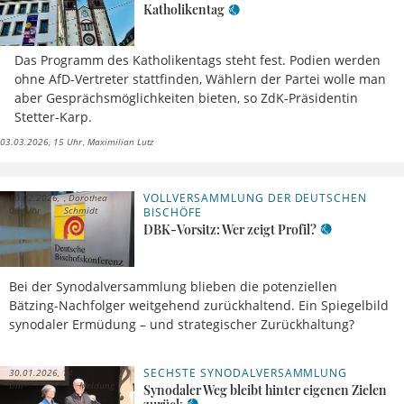
Katholikentag
Das Programm des Katholikentags steht fest. Podien werden
ohne AfD-Vertreter stattfinden, Wählern der Partei wolle man
aber Gesprächsmöglichkeiten bieten, so ZdK-Präsidentin
Stetter-Karp.
03.03.2026, 15 Uhr
Maximilian Lutz
VOLLVERSAMMLUNG DER DEUTSCHEN
10.02.2026,
Dorothea
06 Uhr
Schmidt
BISCHÖFE
DBK-Vorsitz: Wer zeigt Profil?
Bei der Synodalversammlung blieben die potenziellen
Bätzing-Nachfolger weitgehend zurückhaltend. Ein Spiegelbild
synodaler Ermüdung – und strategischer Zurückhaltung?
SECHSTE SYNODALVERSAMMLUNG
30.01.2026, 14
Uhr
Meldung
Synodaler Weg bleibt hinter eigenen Zielen