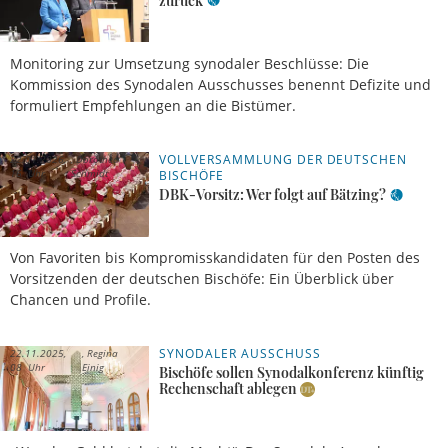
zurück
Monitoring zur Umsetzung synodaler Beschlüsse: Die
Kommission des Synodalen Ausschusses benennt Defizite und
formuliert Empfehlungen an die Bistümer.
VOLLVERSAMMLUNG DER DEUTSCHEN
22.01.2026,
Dorothea
16 Uhr
Schmidt
BISCHÖFE
DBK-Vorsitz: Wer folgt auf Bätzing?
Von Favoriten bis Kompromisskandidaten für den Posten des
Vorsitzenden der deutschen Bischöfe: Ein Überblick über
Chancen und Profile.
SYNODALER AUSSCHUSS
22.11.2025,
Regina
08 Uhr
Einig
Bischöfe sollen Synodalkonferenz künftig
Rechenschaft ablegen