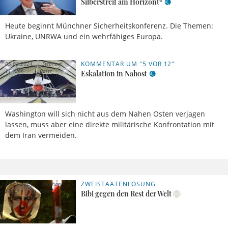
Silberstreif am Horizont“
Heute beginnt Münchner Sicherheitskonferenz. Die Themen:
Ukraine, UNRWA und ein wehrfähiges Europa.
KOMMENTAR UM "5 VOR 12"
05.02.2024,
Stephan
11 Uhr
Baier
Eskalation in Nahost
Washington will sich nicht aus dem Nahen Osten verjagen
lassen, muss aber eine direkte militärische Konfrontation mit
dem Iran vermeiden.
ZWEISTAATENLÖSUNG
24.01.2024,
Stephan
18 Uhr
Baier
Bibi gegen den Rest der Welt