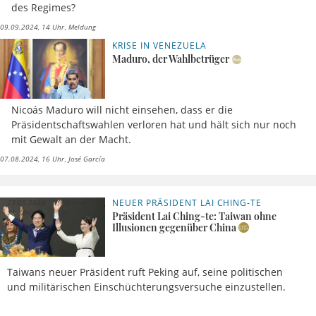
des Regimes?
09.09.2024, 14 Uhr
Meldung
KRISE IN VENEZUELA
Maduro, der Wahlbetrüger
Nicoás Maduro will nicht einsehen, dass er die
Präsidentschaftswahlen verloren hat und hält sich nur noch
mit Gewalt an der Macht.
07.08.2024, 16 Uhr
José García
NEUER PRÄSIDENT LAI CHING-TE
23.05.2024,
Michael
11 Uhr
Leh
Präsident Lai Ching-te: Taiwan ohne
Illusionen gegenüber China
Taiwans neuer Präsident ruft Peking auf, seine politischen
und militärischen Einschüchterungsversuche einzustellen.