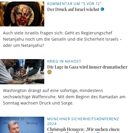
KOMMENTAR UM "5 VOR 12"
10.04.2024,
Stephan
11 Uhr
Baier
Der Druck auf Israel wächst
Auch viele Israelis fragen sich: Geht es Regierungschef
Netanjahu noch um die Geiseln und die Sicherheit Israels –
oder um Netanjahu?
KRIEG IN NAHOST
06.03.2024,
Stephan
18 Uhr
Baier
Die Lage in Gaza wird immer dramatischer
Washington drängt auf eine sofortige, mindestens
sechswöchige Waffenruhe. Mit dem Beginn des Ramadan am
Sonntag wachsen Druck und Sorge.
MÜNCHNER SICHERHEITSKONFERENZ
16.02.2024, 10
Uhr
Meldung
2024
Christoph Heusgen: „Wir suchen einen