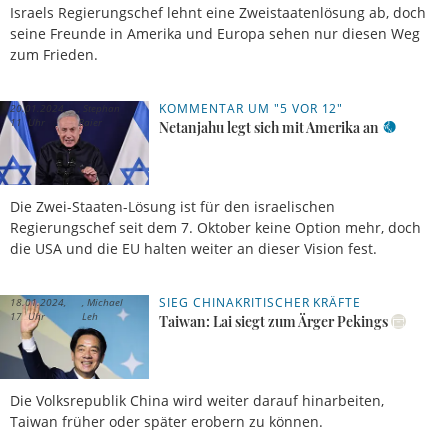
Israels Regierungschef lehnt eine Zweistaatenlösung ab, doch
seine Freunde in Amerika und Europa sehen nur diesen Weg
zum Frieden.
KOMMENTAR UM "5 VOR 12"
20.01.2024,
Stephan
11 Uhr
Baier
Netanjahu legt sich mit Amerika an
Die Zwei-Staaten-Lösung ist für den israelischen
Regierungschef seit dem 7. Oktober keine Option mehr, doch
die USA und die EU halten weiter an dieser Vision fest.
SIEG CHINAKRITISCHER KRÄFTE
18.01.2024,
Michael
17 Uhr
Leh
Taiwan: Lai siegt zum Ärger Pekings
Die Volksrepublik China wird weiter darauf hinarbeiten,
Taiwan früher oder später erobern zu können.