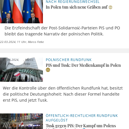
NACH REGIERUNGSWECHSEL
In Polen tun sich neue Gräben auf
Die Erzfeindschaft der Post-Solidarność-Parteien PiS und PO
bleibt das tragende Narrativ der polnischen Politik.
22.03.2024, 11 Uhr
Marco Fetke
POLNISCHER RUNDFUNK
16.01.2024,
Marco
15 Uhr
Fetke
PiS und Tusk: Der Medienkampf in Polen
Wer die Kontrolle über den öffentlichen Rundfunk hat, besitzt
die politische Deutungshoheit: Nach dieser Formel handelte
erst PiS, und jetzt Tusk.
ÖFFENTLICH-RECHTLICHER RUNDFUNK
10.01.2024,
13 Uhr
Vorabmeldung
AUFGELÖST
Tusk gegen PiS: Der Kampf um Polens