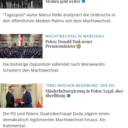
Medien geht weiter
"Tagespost"-Autor Marco Fetke analysiert die Umbrüche in
den öffentlichen Medien Polens seit dem Machtwechsel.
MACHTWECHSEL IN WARSCHAU
12.12.2023,
Marco
16 Uhr
Fetke
Polen: Donald Tusk neuer
Premierminister
Die bisherige Opposition vollendet nach Morawieckis
Scheitern den Machtwechsel.
"ZWEI-WOCHEN-REGIERUNG" DER PIS
28.11.2023,
Stefan
16 Uhr
Ahrens
Minderheitsregierung in Polen: Legal, aber
überflüssig
Die PiS und Polens Staatsoberhaupt Duda zögern einen
demokratisch legitimierten Machtwechsel hinaus. Ein
Kommentar.