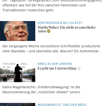
Ein "Tagespost"-Streitgespräch zum Selbstbestimmungsgesetz
offenbart, wie tief der Riss zwischen Feministen und
Transaktivisten inzwischen geht.
KONTROVERSEN BIS ZULETZT
01.08.2023,
Stefan
18 Uhr
Ahrens
Martin Walser: Ein nicht zu cancelnder
Autor
Der vergangene Woche verstorbene Schriftsteller produzierte
viele Skandale – und überlebte alle. Warum? Ein Kommentar.
KRIEG IN DER UKRAINE
10.03.2023,
Klaus
19 Uhr
Kelle
Es geht um Unterwerfung
Sahra Wagenknechts „Friedensbewegung“ ist die
Neuinszenierung der „nützlichen Idioten“ Lenins.
WAGENKNECHT UND DER KRIEG
03.03.2023,
Florian