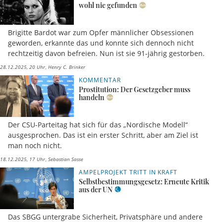
wohl nie gefunden
Brigitte Bardot war zum Opfer männlicher Obsessionen
geworden, erkannte das und konnte sich dennoch nicht
rechtzeitig davon befreien. Nun ist sie 91-jährig gestorben.
28.12.2025, 20 Uhr
Henry C. Brinker
KOMMENTAR
Prostitution: Der Gesetzgeber muss
handeln
Der CSU-Parteitag hat sich für das „Nordische Modell“
ausgesprochen. Das ist ein erster Schritt, aber am Ziel ist
man noch nicht.
18.12.2025, 17 Uhr
Sebastian Sasse
AMPELPROJEKT TRITT IN KRAFT
Selbstbestimmungsgesetz: Erneute Kritik
aus der UN
Das SBGG untergrabe Sicherheit, Privatsphäre und andere