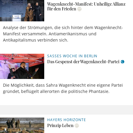
15 Uhr
Hartleb
Wagenknecht-Manifest: Unheilige Allianz
für den Frieden
Analyse der Strömungen, die sich hinter dem Wagenknecht-
Manifest versammeln. Antiamerikanismus und
Antikapitalismus verbinden sich.
SASSES WOCHE IN BERLIN
24.02.2023,
Sebastian
18 Uhr
Sasse
Das Gespenst der Wagenknecht-Partei
Die Möglichkeit, dass Sahra Wagenknecht eine eigene Partei
gründet, beflügelt allerorten die politische Phantasie.
HAYERS HORIZONTE
17.02.2023,
Björn
05 Uhr
Hayer
Prinzip Leben