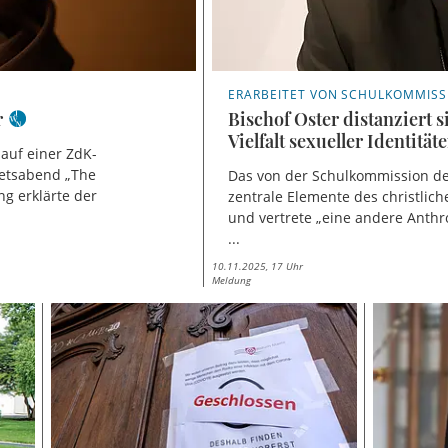
ERARBEITET VON SCHULKOMMISS
r
Bischof Oster distanziert 
Vielfalt sexueller Identität
auf einer ZdK-
betsabend „The
Das von der Schulkommission de
g erklärte der
zentrale Elemente des christlic
und vertrete „eine andere Anthrop
...
10.11.2025, 17 Uhr
Meldung