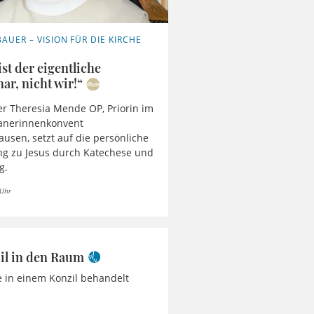
AUER – VISION FÜR DIE KIRCHE
ist der eigentliche
ar, nicht wir!“
r Theresia Mende OP, Priorin im
anerinnenkonvent
usen, setzt auf die persönliche
g zu Jesus durch Katechese und
g.
 Uhr
il in den Raum
 in einem Konzil behandelt