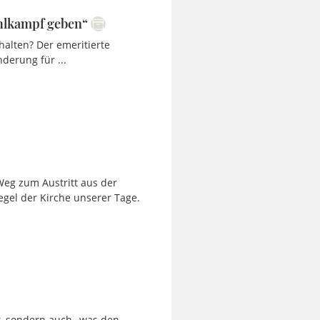
ahlkampf geben“
halten? Der emeritierte
derung für ...
eg zum Austritt aus der
egel der Kirche unserer Tage.
ft, sondern auch „was den