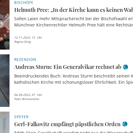
BISCHÖFE
Helmuth Pree: „In der Kirche kann es keinen W
Sollen Laien mehr Mitspracherecht bei der Bischofswahl er
Münchner Kirchenrechtler Helmuth Pree hält eine Rechtsän
12.11.2022, 15 Uhr
Regina Einig
REZENSION
Andreas Sturm: Ein Generalvikar rechnet ab
Beeindruckendes Buch: Andreas Sturm beschreibt seinen W
katholischen Kirche mit schonungsloser Ehrlichkeit. Ein Spi
06.08.2022, 07 Uhr
Peter Winnemöller
SPEYER
Gerl-Falkovitz empfängt päpstlichen Orden
Edith-Stein-Gesellschaft würdigt nicht nur die Wissenscha