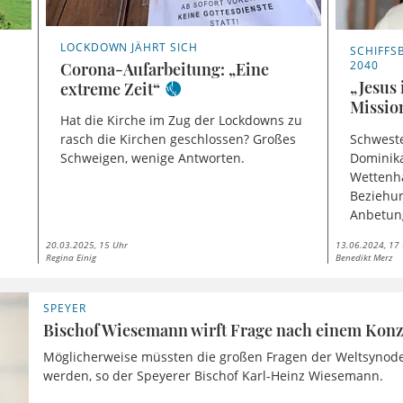
LOCKDOWN JÄHRT SICH
SCHIFFSB
2040
Corona-Aufarbeitung: „Eine
„Jesus 
extreme Zeit“
Mission
Hat die Kirche im Zug der Lockdowns zu
Schweste
rasch die Kirchen geschlossen? Großes
Dominik
Schweigen, wenige Antworten.
Wettenha
Beziehun
Anbetun
20.03.2025, 15 Uhr
13.06.2024, 17
Regina Einig
Benedikt Merz
SPEYER
Bischof Wiesemann wirft Frage nach einem Konz
Möglicherweise müssten die großen Fragen der Weltsynode
werden, so der Speyerer Bischof Karl-Heinz Wiesemann.