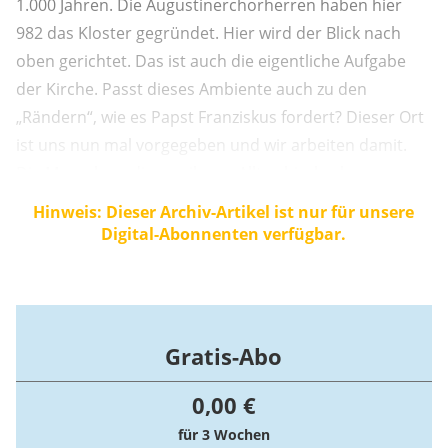
1.000 Jahren. Die Augustinerchorherren haben hier
982 das Kloster gegründet. Hier wird der Blick nach
oben gerichtet. Das ist auch die eigentliche Aufgabe
der Kirche. Passt dieses Ambiente auch zu den
„Rändern“, wie es Papst Franziskus fordert? Dieser Ort
ist uns nun mal vorgegeben und wir arbeiten damit.
Die Menschen, die aus ihrem Alltag hierherkommen,
können aufatmen. Wir gehen vielleicht nicht direkt „an
Hinweis: Dieser Archiv-Artikel ist nur für unsere
die Ränder“, aber wir laden die Menschen ...
Digital-Abonnenten verfügbar.
Gratis-Abo
0,00 €
für 3 Wochen