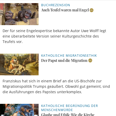
BUCHREZENSION
09.06.2025,
Barbara
19 Uhr
Hallensleben
Auch Teufel waren mal Engel
Der für seine Engelexpertise bekannte Autor Uwe Wolff legt
eine überarbeitete Version seiner Kulturgeschichte des
Teufels vor.
KATHOLISCHE MIGRATIONSETHIK
28.02.2025,
Bernhard
07 Uhr
Koch
Der Papst und die Migration
Franziskus hat sich in einem Brief an die US-Bischöfe zur
Migrationspolitik Trumps geäußert. Obwohl gut gemeint, sind
die Ausführungen des Papstes unterkomplex.
KATHOLISCHE BEGRÜNDUNG DER
19.02.2025,
Regina
19 Uhr
Einig
MENSCHENWÜRDE
Sebastian
Glaube und Ethik: Wie die Kirche