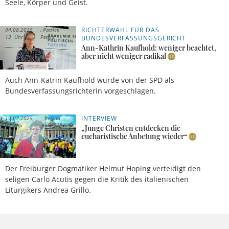
Seele, Körper und Geist.
RICHTERWAHL FÜR DAS
04.08.2025,
Patrick
13 Uhr
Peters
BUNDESVERFASSUNGSGERICHT
Ann-Kathrin Kaufhold: weniger beachtet,
aber nicht weniger radikal
Auch Ann-Katrin Kaufhold wurde von der SPD als
Bundesverfassungsrichterin vorgeschlagen.
INTERVIEW
19.07.2025,
Regina
07 Uhr
Einig
„Junge Christen entdecken die
eucharistische Anbetung wieder“
Der Freiburger Dogmatiker Helmut Hoping verteidigt den
seligen Carlo Acutis gegen die Kritik des italienischen
Liturgikers Andrea Grillo.