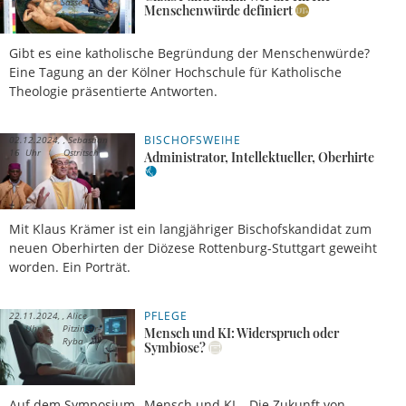
Sasse
Menschenwürde definiert
Gibt es eine katholische Begründung der Menschenwürde?
Eine Tagung an der Kölner Hochschule für Katholische
Theologie präsentierte Antworten.
BISCHOFSWEIHE
02.12.2024,
Sebastian
16 Uhr
Ostritsch
Administrator, Intellektueller, Oberhirte
Mit Klaus Krämer ist ein langjähriger Bischofskandidat zum
neuen Oberhirten der Diözese Rottenburg-Stuttgart geweiht
worden. Ein Porträt.
PFLEGE
22.11.2024,
Alice
21 Uhr
Pitzinger-
Mensch und KI: Widerspruch oder
Ryba
Symbiose?
Auf dem Symposium „Mensch und KI – Die Zukunft von