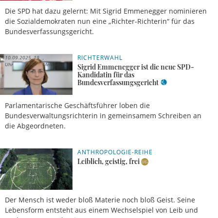
Die SPD hat dazu gelernt: Mit Sigrid Emmenegger nominieren
die Sozialdemokraten nun eine „Richter-Richterin“ für das
Bundesverfassungsgericht.
RICHTERWAHL
10.09.2025, 19
Uhr
Meldung
Sigrid Emmenegger ist die neue SPD-
Kandidatin für das
Bundesverfassungsgericht
Parlamentarische Geschäftsführer loben die
Bundesverwaltungsrichterin in gemeinsamem Schreiben an
die Abgeordneten.
ANTHROPOLOGIE-REIHE
03.08.2025,
Regine
07 Uhr
Kather
Leiblich, geistig, frei
Der Mensch ist weder bloß Materie noch bloß Geist. Seine
Lebensform entsteht aus einem Wechselspiel von Leib und