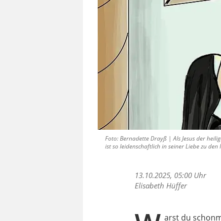
Foto: Bernadette Drayß | Als Jesus der heil
ist so leidenschaftlich in seiner Liebe zu de
13.10.2025, 05:00 Uhr
Elisabeth Hüffer
arst du schonma