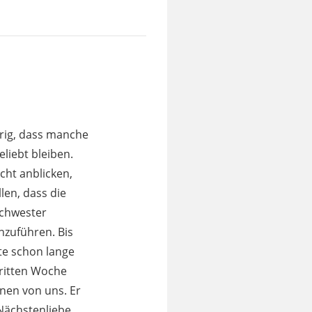
urig, dass manche
liebt bleiben.
cht anblicken,
len, dass die
Schwester
nzuführen. Bis
ite schon lange
dritten Woche
lnen von uns. Er
Nächstenliebe