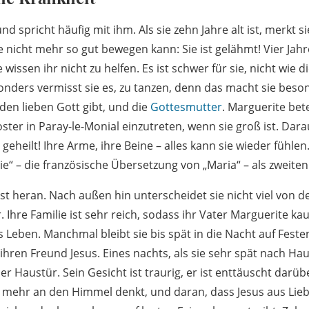
nd spricht häufig mit ihm. Als sie zehn Jahre alt ist, merkt s
e nicht mehr so gut bewegen kann: Sie ist gelähmt! Vier Jah
e wissen ihr nicht zu helfen. Es ist schwer für sie, nicht wie
onders vermisst sie es, zu tanzen, denn das macht sie bes
 den lieben Gott gibt, und die
Gottesmutter
. Marguerite bete
loster in Paray-le-Monial einzutreten, wenn sie groß ist. Dara
geheilt! Ihre Arme, ihre Beine – alles kann sie wieder fühle
e“ – die französische Übersetzung von „Maria“ – als zweit
t heran. Nach außen hin unterscheidet sie nicht viel von 
 Ihre Familie ist sehr reich, sodass ihr Vater Marguerite ka
 Leben. Manchmal bleibt sie bis spät in die Nacht auf Feste
 ihren Freund Jesus. Eines nachts, als sie sehr spät nach H
er Haustür. Sein Gesicht ist traurig, er ist enttäuscht darüb
 mehr an den Himmel denkt, und daran, dass Jesus aus Liebe