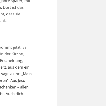
Jahre später, mit
n. Dort ist das
ht, dass sie
ank.
kommt jetzt: Es
in der Kirche,
e Erscheinung,
Herz, aus dem ein
agt zu ihr: „Mein
eren“. Aus Jesu
schenken – allen,
bt. Auch dich.