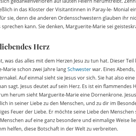
 sich gedankenverloren auf lauten Feiern herumtreibt. Zehn 
ließlich in das Kloster der Visitantinnen in Paray-le- Monial ei
 für sie, denn die anderen Ordensschwestern glauben ihr nic
 sprechen kann. Sie denken, Marguerite-Marie sei geisteskr
 liebendes Herz
, was das alles mit dem Herzen Jesu zu tun hat. Dieser Teil 
e-Marie schon zwei Jahre lang
Schwester
war. Eines Abends, 
rnakel. Auf einmal sieht sie Jesus vor sich. Sie hat also ein
an sagt. Jesus deutet auf sein Herz. Es ist ein flammendes 
um herum sieht Marguerite-Marie eine Dornenkrone. Jesus s
tlich in seiner Liebe zu den Menschen, und zu dir im Besond
tiges Feuer der Liebe. Er möchte seine Liebe den Menschen 
n Menschen auf eine ganz besondere und einmalige Weise lie
hm helfen, diese Botschaft in der Welt zu verbreiten.