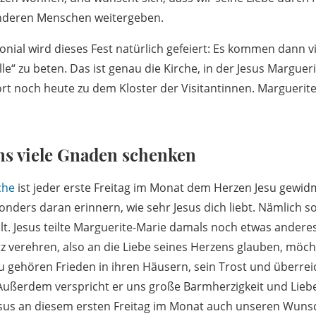
anderen Menschen weitergeben.
onial wird dieses Fest natürlich gefeiert: Es kommen dann vi
e“ zu beten. Das ist genau die Kirche, in der Jesus Marguer
ört noch heute zu dem Kloster der Visitantinnen. Marguerite
ns viele Gnaden schenken
che
ist jeder erste Freitag im Monat dem Herzen Jesu gewid
nders daran erinnern, wie sehr Jesus dich liebt. Nämlich so
llt. Jesus teilte Marguerite-Marie damals noch etwas andere
z verehren, also an die Liebe seines Herzens glauben, möcht
gehören Frieden in ihren Häusern, sein Trost und überrei
 Außerdem verspricht er uns große Barmherzigkeit und Lieb
esus an diesem ersten Freitag im Monat auch unseren Wuns