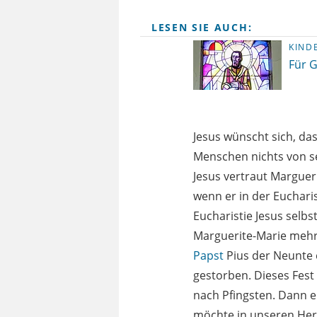
LESEN SIE AUCH:
KIND
Für G
Jesus wünscht sich, da
Menschen nichts von se
Jesus vertraut Margueri
wenn er in der Euchari
Eucharistie Jesus selbs
Marguerite-Marie mehrma
Papst
Pius der Neunte e
gestorben. Dieses Fest
nach Pfingsten. Dann e
möchte in unseren Her