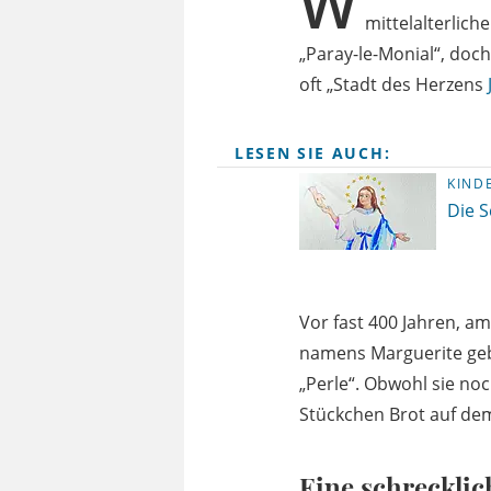
W
mittelalterlich
„Paray-le-Monial“, doch
oft „Stadt des Herzens
LESEN SIE AUCH:
KIND
Die S
Vor fast 400 Jahren, am
namens Marguerite geb
„Perle“. Obwohl sie noc
Stückchen Brot auf dem 
Eine schrecklic