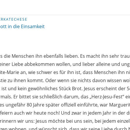
ERKATECHESE
ott in die Einsamkeit
ss die Menschen ihn ebenfalls lieben. Es macht ihn sehr tra
iner Liebe abbekommen wollen, und lieber alleine und unge
te-Marie an, wie schwer es für ihn ist, dass Menschen ihn ni
stie zu ihnen kommt. Oder wenn sie nichts davon wissen wol
t ist und kein gewöhnliches Stück Brot. Jesus erscheint der 
ls. Er bittet sie schließlich darum, das „Herz-Jesu-Fest“ ei
s ungefähr 80 Jahre später offiziell einführte, war Marguer
 feiern auch wir heute noch! Und zwar in jedem Jahr in der 
rinnern wir uns: Jesus möchte bei uns sein, bei jedem einze
zen wohnen, und wünscht sich, dass wir seine Liebe durch 