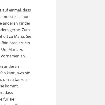
ie auf einmal, dass
re musste sie nun
 die anderen Kinder
onders gerne. Zum
t oft zu Maria. Sie
ufhin passiert ein
n. Um Maria zu
en Vornamen an.
den anderen
ufen kann, was sie
n, um zu tanzen –
ause kommt,
er, dass
 für sie