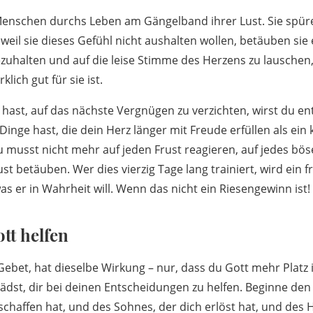
Menschen durchs Leben am Gängelband ihrer Lust. Sie spür
 weil sie dieses Gefühl nicht aushalten wollen, betäuben sie
nezuhalten und auf die leise Stimme des Herzens zu lauschen
lich gut für sie ist.
ast, auf das nächste Vergnügen zu verzichten, wirst du en
 Dinge hast, die dein Herz länger mit Freude erfüllen als ein
Du musst nicht mehr auf jeden Frust reagieren, auf jedes bö
t betäuben. Wer dies vierzig Tage lang trainiert, wird ein f
s er in Wahrheit will. Wenn das nicht ein Riesengewinn ist!
tt helfen
Gebet, hat dieselbe Wirkung – nur, dass du Gott mehr Platz
nlädst, dir bei deinen Entscheidungen zu helfen. Beginne d
schaffen hat, und des Sohnes, der dich erlöst hat, und des H