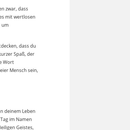
en zwar, dass
 es mit wertlosen
, um
tdecken, dass du
 kurzer Spaß, der
se Wort
reier Mensch sein,
 in deinem Leben
en Tag im Namen
eiligen Geistes,