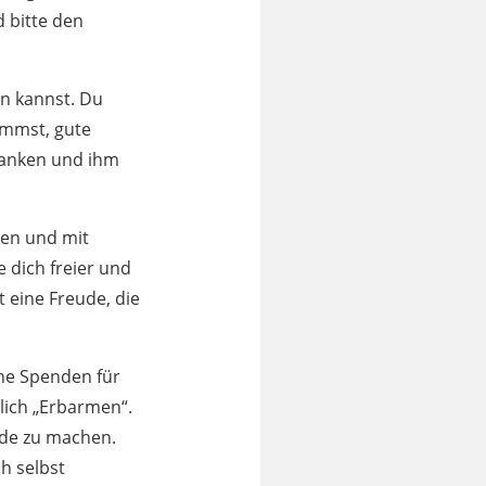
d bitte den
en kannst. Du
kommst, gute
danken und ihm
ken und mit
e dich freier und
 eine Freude, die
che Spenden für
lich „Erbarmen“.
ude zu machen.
h selbst