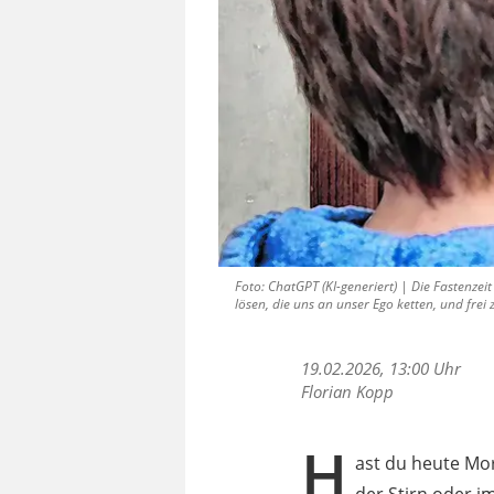
Foto: ChatGPT (KI-generiert) | Die Fastenzeit
lösen, die uns an unser Ego ketten, und frei
19.02.2026, 13:00 Uhr
Florian Kopp
H
ast du heute Mor