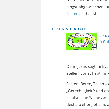
der Stirn oder 
längst abgewaschen, un
Fastenzeit
hältst.
LESEN SIE AUCH:
KIND
Fröhl
Denn Jesus sagt im Eva
stellen! Sonst habt ih
Fasten, Beten, Teilen –
„Gerechtigkeit“; und d
ist also eine Sache zw
deshalb eher geheim, a