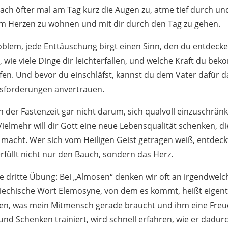
 Mach öfter mal am Tag kurz die Augen zu, atme tief durch un
nem Herzen zu wohnen und mit dir durch den Tag zu gehen.
Problem, jede Enttäuschung birgt einen Sinn, den du entdeck
 wie viele Dinge dir leichterfallen, und welche Kraft du be
fen. Und bevor du einschläfst, kannst du dem Vater dafür 
forderungen anvertrauen.
in der Fastenzeit gar nicht darum, sich qualvoll einzuschrän
ielmehr will dir Gott eine neue Lebensqualität schenken, di
 macht. Wer sich vom Heiligen Geist getragen weiß, entdeckt
rfüllt nicht nur den Bauch, sondern das Herz.
ie dritte Übung: Bei „Almosen“ denken wir oft an irgendwel
riechische Wort Elemosyne, von dem es kommt, heißt eigent
ehen, was mein Mitmensch gerade braucht und ihm eine Fre
und Schenken trainiert, wird schnell erfahren, wie er dadurc