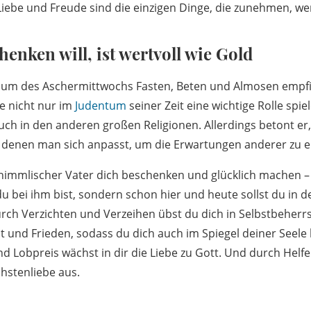
Liebe und Freude sind die einzigen Dinge, die zunehmen, wen
henken will, ist wertvoll wie Gold
ium des Aschermittwochs Fasten, Beten und Almosen empfie
ie nicht nur im
Judentum
seiner Zeit eine wichtige Rolle spie
ch in den anderen großen Religionen. Allerdings betont er,
 denen man sich anpasst, um die Erwartungen anderer zu er
himmlischer Vater dich beschenken und glücklich machen –
du bei ihm bist, sondern schon hier und heute sollst du in
rch Verzichten und Verzeihen übst du dich in Selbstbeher
t und Frieden, sodass du dich auch im Spiegel deiner Seele 
d Lobpreis wächst in dir die Liebe zu Gott. Und durch Helfe
chstenliebe aus.