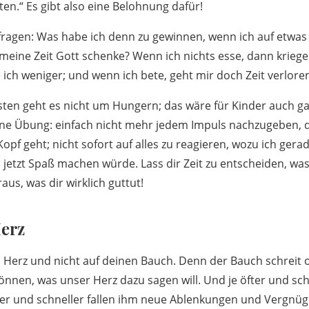
lten.“ Es gibt also eine Belohnung dafür!
ht fragen: Was habe ich denn zu gewinnen, wenn ich auf etwas
 meine Zeit Gott schenke? Wenn ich nichts esse, dann krieg
ich weniger; und wenn ich bete, geht mir doch Zeit verlore
sten geht es nicht um Hungern; das wäre für Kinder auch ga
ine Übung: einfach nicht mehr jedem Impuls nachzugeben, 
f geht; nicht sofort auf alles zu reagieren, wozu ich gerad
 jetzt Spaß machen würde. Lass dir Zeit zu entscheiden, was
aus, was dir wirklich guttut!
Herz
 Herz und nicht auf deinen Bauch. Denn der Bauch schreit of
önnen, was unser Herz dazu sagen will. Und je öfter und sc
ter und schneller fallen ihm neue Ablenkungen und Vergnüg