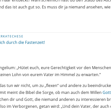
im Haar entdeckt? Wahrscheinlich hast du den Staub des As
d das ist auch gut so. Es muss dir ja niemand ansehen, wie
ERKATECHESE
ich durch die Fastenzeit!
ngelium: „Hütet euch, eure Gerechtigkeit vor den Menschen
r keinen Lohn von eurem Vater im Himmel zu erwarten.“
 das tun wir nicht, um zu „flexen“ und andere zu beeindrucke
amit meint die Bibel die Sorge, ob man auch dem Willen
Gott
ischen dir und Gott, die niemand anderen zu interessieren 
lso im Verborgenen, getan wird: „Und dein Vater, der auch