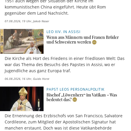
1951 auch wegen der Situation der Kirche im
kommunistischen China eingeführt. Heute übt Rom
gegenüber dem Land Nachsicht.
07.08.2026, 19 Uhr
Jakob Naser
LEO XIV. IN ASSISI
Wenn aus Männern und Frauen Brüder
und Schwestern werden
Die Kirche als Hort des Friedens in einer friedlosen Welt: Das
war das Thema des Besuchs des Papstes in Assisi, wo er
Jugendliche aus ganz Europa traf.
06.08.2026, 16 Uhr
Guido Horst
PAPST LEOS PERSONALPOLITIK
Bischof „Löwenherz“ im Vatikan – Was
bedeutet das?
Die Ernennung des Erzbischofs von San Francisco, Salvatore
Cordileone, zum Mitglied der Apostolischen Signatur hat
manchen erstaunt. Doch was ist diese Vatikanbehörde