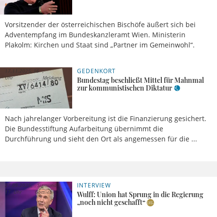
Vorsitzender der österreichischen Bischöfe äußert sich bei
Adventempfang im Bundeskanzleramt Wien. Ministerin
Plakolm: Kirchen und Staat sind „Partner im Gemeinwohl“.
GEDENKORT
17.11.2025, 16
Uhr
Meldung
Bundestag beschließt Mittel für Mahnmal
zur kommunistischen Diktatur
Nach jahrelanger Vorbereitung ist die Finanzierung gesichert.
Die Bundesstiftung Aufarbeitung übernimmt die
Durchführung und sieht den Ort als angemessen für die ...
INTERVIEW
27.09.2025,
Sigmund
17 Uhr
Gottlieb
Wulff: Union hat Sprung in die Regierung
„noch nicht geschafft“