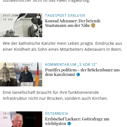
sozialethischer Sicht ist das Paket fragwürdig.
TAGESPOST EXKLUSIV
09.01.2026,
Werner
13 Uhr
Bachmann
Konrad Adenauer: Der betende
Staatsmann aus der Nähe
Wie der katholische Kanzler mein Leben prägte. Eindrücke aus
einer Kindheit als Sohn eines Mitarbeiters Adenauers in Bonn.
KOMMENTAR UM „5 VOR 12“
26.12.2025,
Henry C.
11 Uhr
Brinker
Pontifex politicus – der Brückenbauer aus
dem Kanzleramt
Eine Gesellschaft braucht für ihre funktionierende
Infrastruktur nicht nur Brücken, sondern auch Kirchen.
ÖSTERREICH
18.12.2025, 09
Uhr
Meldung
Erzbischof Lackner: Gottesfrage am
wichtigsten