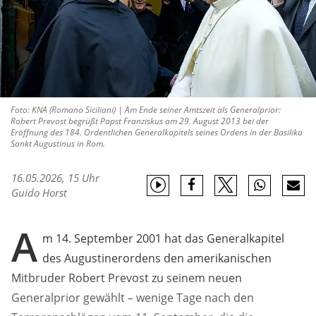
Foto: KNA (Romano Siciliani) | Am Ende seiner Amtszeit als Generalprior:
Robert Prevost begrüßt Papst Franziskus am 29. August 2013 bei der
Eröffnung des 184. Ordentlichen Generalkapitels seines Ordens in der Basilika
Sankt Augustinus in Rom.
16.05.2026, 15 Uhr
Guido Horst
A
m 14. September 2001 hat das Generalkapitel
des Augustinerordens den amerikanischen
Mitbruder Robert Prevost zu seinem neuen
Generalprior gewählt – wenige Tage nach den