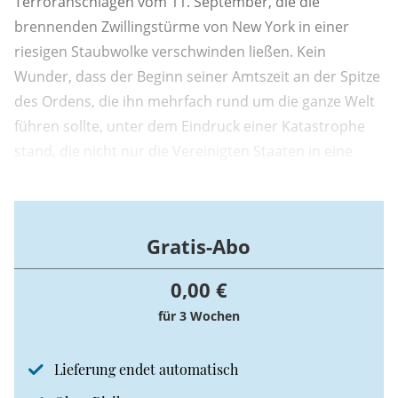
Terroranschlägen vom 11. September, die die
brennenden Zwillingstürme von New York in einer
riesigen Staubwolke verschwinden ließen. Kein
Wunder, dass der Beginn seiner Amtszeit an der Spitze
des Ordens, die ihn mehrfach rund um die ganze Welt
führen sollte, unter dem Eindruck einer Katastrophe
stand, die nicht nur die Vereinigten Staaten in eine
neue Phase der Konflikte und Unsicherheiten zu
führen drohte.
Gratis-Abo
0,00 €
für 3 Wochen
Lieferung endet automatisch