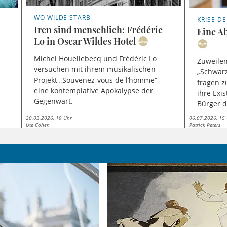
WO WILDE STARB
KRISE D
Iren sind menschlich: Frédéric
Eine A
Lo in Oscar Wildes Hotel
Michel Houellebecq und Frédéric Lo
Zuweilen
versuchen mit ihrem musikalischen
„Schwarz
Projekt „Souvenez-vous de l’homme“
fragen z
eine kontemplative Apokalypse der
ihre Exi
Gegenwart.
Bürger d
20.03.2026, 19 Uhr
06.07.2026, 15
Ute Cohen
Patrick Peters