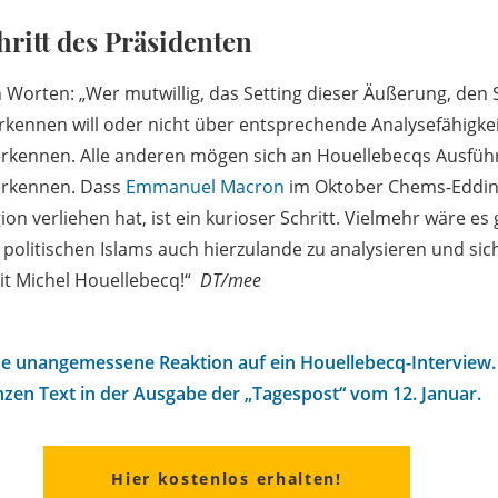
hritt des Präsidenten
 Worten: „Wer mutwillig, das Setting dieser Äußerung, den
rkennen will oder nicht über entsprechende Analysefähigke
 erkennen. Alle anderen mögen sich an Houellebecqs Ausfü
 erkennen. Dass
Emmanuel Macron
im Oktober Chems-Eddin
on verliehen hat, ist ein kurioser Schritt. Vielmehr wäre es
s politischen Islams auch hierzulande zu analysieren und si
it Michel Houellebecq!“
DT/mee
e unangemessene Reaktion auf ein Houellebecq-Interview.
zen Text in der Ausgabe der „Tagespost“ vom 12. Januar.
Hier kostenlos erhalten!