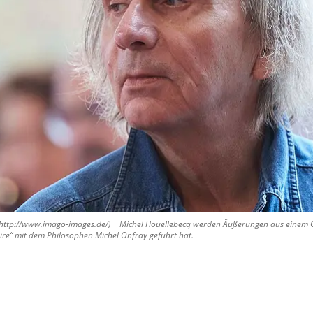
ttp://www.imago-images.de/) | Michel Houellebecq werden Äußerungen aus einem G
ire“ mit dem Philosophen Michel Onfray geführt hat.