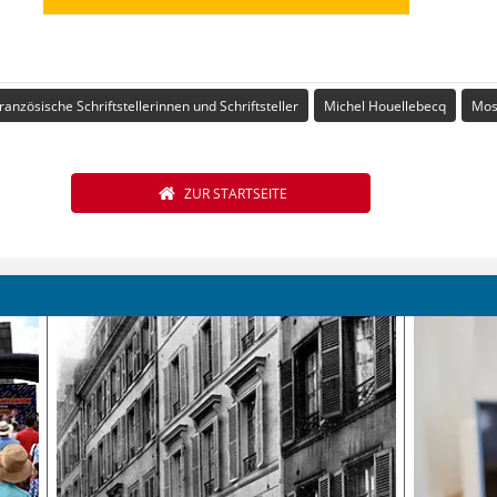
ranzösische Schriftstellerinnen und Schriftsteller
Michel Houellebecq
Mos
ZUR STARTSEITE