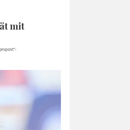
ät mit
gespost“-