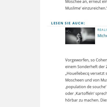
Moschee an, erneut ei
Muslime‘ einzureichen.
LESEN SIE AUCH:
REAL
Mich
Vorgeworfen, so Cohen
einem Sonderheft der Z
„Houellebecq versetzt s
Moscheen und von Musl
,population de souche‘
oder ,Kartoffeln‘ spre
hörbar zu machen. Dies