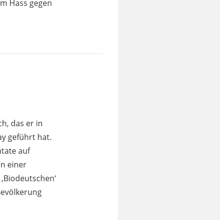
zum Hass gegen
, das er in
y geführt hat.
ntate auf
n einer
 ,Biodeutschen‘
 Bevölkerung