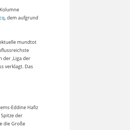
“-Kolumne
cq
, dem aufgrund
lektuelle mundtot
nflussreichste
n der ,Liga der
 verklagt. Das
hems-Eddine Hafiz
 Spitze der
e die Große