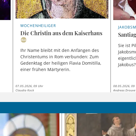
WOCHENHEILIGER
JAKOBS
Die Christin aus dem Kaiserhaus
Santia
Sie ist 
Ihr Name bleibt mit den Anfängen des
Jakobsmu
Christentums in Rom verbunden: Zum
eigentli
Gedenktag der heiligen Flavia Domitilla,
Jakobus?
einer frühen Märtyrerin.
07.05.2026, 09 Uhr
08.05.2026, 09
Claudia Kock
Andreas Drouve