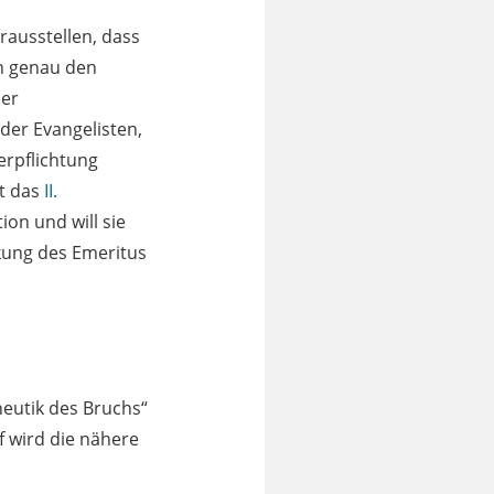
rausstellen, dass
n genau den
der
 der Evangelisten,
erpflichtung
t das
II.
ion und will sie
rkung des Emeritus
eutik des Bruchs“
 wird die nähere