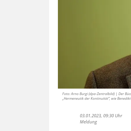
Foto: Arno Burgi (dpa-Zentralbild) | Der B
„Hermeneutik der Kontinuität“, wie Benedik
03.01.2023, 09:30 Uhr
Meldung