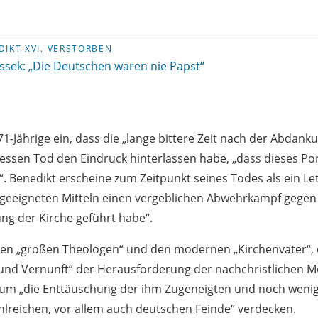
DIKT XVI. VERSTORBEN
sek: „Die Deutschen waren nie Papst“
71-Jährige ein, dass die „lange bittere Zeit nach der Abdank
dessen Tod den Eindruck hinterlassen habe, „dass dieses Pon
. Benedikt erscheine zum Zeitpunkt seines Todes als ein Let
geeigneten Mitteln einen vergeblichen Abwehrkampf gegen 
ng der Kirche geführt habe“.
 den „großen Theologen“ und den modernen „Kirchenvater“,
nd Vernunft“ der Herausforderung der nachchristlichen M
aum „die Enttäuschung der ihm Zugeneigten und noch weni
hlreichen, vor allem auch deutschen Feinde“ verdecken.