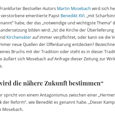
Frankfurter Bestseller-Autors
Martin Mosebach
wird sich he
verstorbene emeritierte Papst
Benedikt XVI.
„mit Scharfsin
enannt“ habe, der das „notwendige und wichtigste Thema“ 
andersetzung bilden wird: „Ist die Kirche der Überlieferung
 und
Kirchenväter
auf immer verpflichtet, oder kann sie die V
mmer neue Quellen der Offenbarung entdecken? Bezeichne
ines Bruchs mit der Tradition oder steht es in dieser Tradit
So äußert sich Mosebach auf Anfrage dieser Zeitung zur Wi
s.
wird die nähere Zukunft bestimmen“
er spricht von einem Antagonismus zwischen einer „Hermen
 der Reform“, wie Benedikt es genannt habe. „Dieser Kampf
o Mosebach.