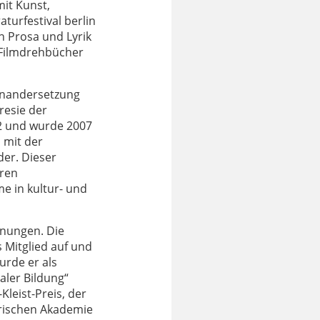
it Kunst,
turfestival berlin
n Prosa und Lyrik
d Filmdrehbücher
einandersetzung
resie der
02 und wurde 2007
h mit der
der. Dieser
ren
e in kultur- und
hnungen. Die
 Mitglied auf und
urde er als
aler Bildung“
leist-Preis, der
erischen Akademie