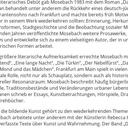
 literarisches Debüt gab Mosebach 1983 mit dem Roman „Da
n behandelt unter anderem die Rückkehr eines deutsch-jü
rantensohns nach Frankfurt und machte bereits früh Motive 
r in seinem Werk wiederkehren sollten: Erinnerung, Herkunf
nsformen, Stadtgeschichte und die Beobachtung sozialer Mil
enden Jahren veröffentlichte Mosebach weitere Prosawerke,
s und entwickelte sich zu einem vielseitigen Autor, der in u
arischen Formen arbeitet.
 größere literarische Aufmerksamkeit erreichte Mosebach 
end“, „Eine lange Nacht“, „Die Türkin“, „Der Nebelfürst“, „
Mond und das Mädchen“. Frankfurt am Main spielt in vielen 
ale Rolle, nicht nur als Schauplatz, sondern auch als histor
ureller Resonanzraum. Mosebach beschreibt häufig bürgerlic
ale, Traditionsbestände und Veränderungen urbaner Leben
nen schrieb er Essays, Kunstbetrachtungen, Hörspiele, Dra
drehbücher.
 die bildende Kunst gehört zu den wiederkehrenden Theme
bach arbeitete unter anderem mit der Künstlerin Rebecc
verfasste Texte über Kunst und Wahrnehmung. Der Band „Du 