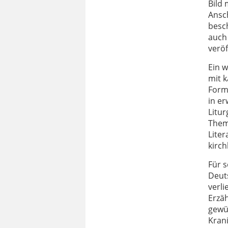
Bild
Ansch
besch
auch 
veröf
Ein w
mit k
Forml
in er
Litu
Them
Lite
kirch
Für s
Deut
verl
Erzäh
gewür
Krani