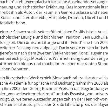
 machen“ steht exemplarisch für seine Auseinandersetzung m
auung und ästhetischer Erfahrung. Das internationale litera
reibt ihn als Autor, der kaum ein Genre auslasse und nebe
Kunst- und Literaturtexte, Hörspiele, Dramen, Libretti un
fentlicht habe.
eiterer Schwerpunkt seines öffentlichen Profils ist die Aus
atholischer Liturgie und kirchlicher Tradition. Sein Buch „Hä
osigkeit. Die römische Liturgie und ihr Feind“ erschien 20
weiterter Fassung neu aufgelegt. Darin setzte er sich kritisc
rgiereform nach dem Zweiten Vatikanischen Konzil auseinan
enbereich prägt Mosebachs Wahrnehmung über den enge
raturbetrieb hinaus und macht ihn zu einer markanten Stimm
lichen Debatten.
ein literarisches Werk erhielt Mosebach zahlreiche Auszeic
sche Akademie für Sprache und Dichtung nahm ihn 2003 als
ieh ihm 2007 den Georg-Büchner-Preis. In der Begründung w
ler „von weltweitem Horizont“ und als Essayist „von univers
digt. Zu weiteren Auszeichnungen zählen der Heinrich-von-K
chsteiner Literaturpreis, der Große Literaturpreis der Bay