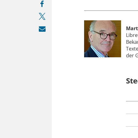
Mart
Libre
Beka
Texte
der G
Ste