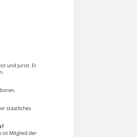
st und Jurist. Er
n.
eboren.
der staatliches
n?
ist Mitglied der