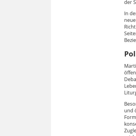
der 
In de
neue
Richt
Seit
Bezi
Pol
Marti
öffen
Deba
Lebe
Litu
Beson
und ö
Forme
kons
Zugle