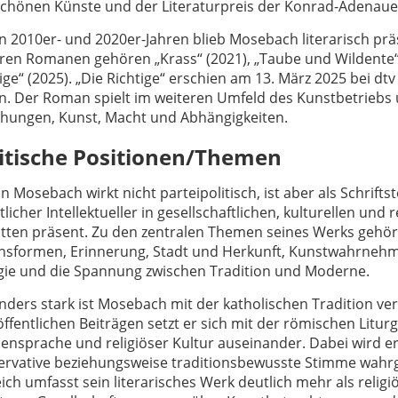
Schönen Künste und der Literaturpreis der Konrad-Adenauer
n 2010er- und 2020er-Jahren blieb Mosebach literarisch prä
ren Romanen gehören „Krass“ (2021), „Taube und Wildente“
ige“ (2025). „Die Richtige“ erschien am 13. März 2025 bei dt
en. Der Roman spielt im weiteren Umfeld des Kunstbetriebs
ehungen, Kunst, Macht und Abhängigkeiten.
itische Positionen/Themen
n Mosebach wirkt nicht parteipolitisch, ist aber als Schriftst
tlicher Intellektueller in gesellschaftlichen, kulturellen und 
tten präsent. Zu den zentralen Themen seines Werks gehör
nsformen, Erinnerung, Stadt und Herkunft, Kunstwahrnehmu
rgie und die Spannung zwischen Tradition und Moderne.
ders stark ist Mosebach mit der katholischen Tradition ve
ffentlichen Beiträgen setzt er sich mit der römischen Liturgi
nsprache und religiöser Kultur auseinander. Dabei wird er 
ervative beziehungsweise traditionsbewusste Stimme wa
ich umfasst sein literarisches Werk deutlich mehr als relig