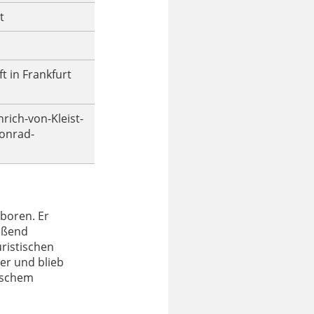
t
 in Frankfurt
rich-von-Kleist-
Konrad-
boren. Er
eßend
ristischen
ler und blieb
rischem