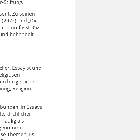
-Stiftung.
sent. Zu seinen
 (2022) und „Die
v und umfasst 352
 und behandelt
eller, Essayist und
religiösen
en bürgerliche
ng, Religion,
rbunden. In Essays
e, kirchlicher
häufig als
hrgenommen.
iöse Themen: Es