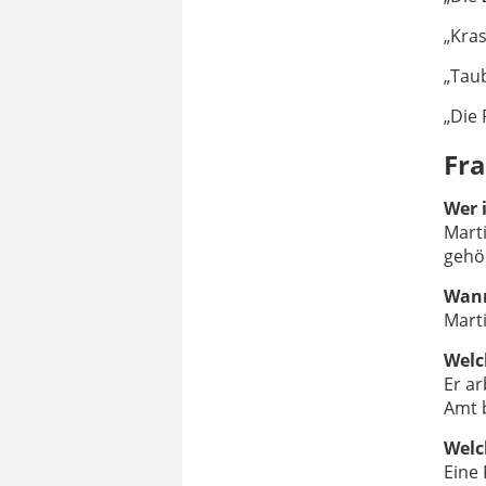
„Kras
„Tau
„Die 
Fr
Wer 
Marti
gehö
Wann
Mart
Welc
Er ar
Amt b
Welc
Eine 