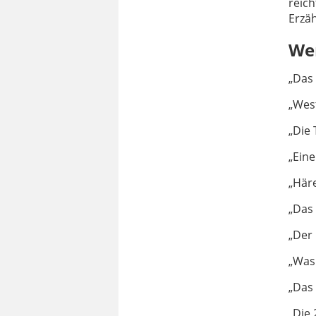
reic
Erzäh
We
„Das 
„Wes
„Die 
„Eine
„Häre
„Das
„Der
„Was
„Das 
„Die 