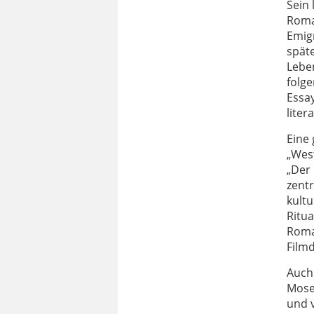
Sein
Roma
Emig
späte
Lebe
folg
Essay
liter
Eine
„West
„Der 
zentr
kult
Ritu
Roma
Film
Auch
Mose
und 