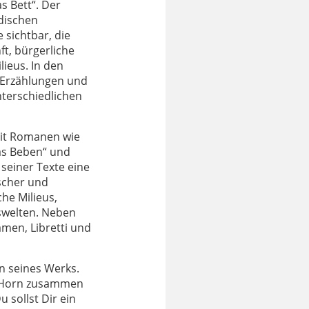
s Bett“. Der
dischen
sichtbar, die
t, bürgerliche
ieus. In den
 Erzählungen und
nterschiedlichen
mit Romanen wie
Das Beben“ und
seiner Texte eine
ischer und
he Milieus,
swelten. Neben
men, Libretti und
n seines Werks.
a Horn zusammen
sollst Dir ein