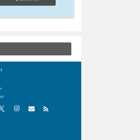
T
m
utz