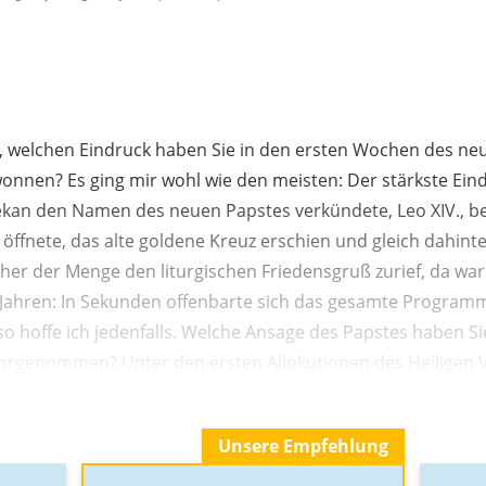
 welchen Eindruck haben Sie in den ersten Wochen des neu
onnen? Es ging mir wohl wie den meisten: Der stärkste Ein
 Dekan den Namen des neuen Papstes verkündete, Leo XIV., 
 öffnete, das alte goldene Kreuz erschien und gleich dahinte
her der Menge den liturgischen Friedensgruß zurief, da war
f Jahren: In Sekunden offenbarte sich das gesamte Progra
 so hoffe ich jedenfalls. Welche Ansage des Papstes haben Si
genommen? Unter den ersten Allokutionen des Heiligen Vat
Unsere Empfehlung