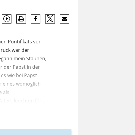
en Pontifikats von
druck war der
begann mein Staunen,
r der Papst in der
 es wie bei Papst
mm eines womöglich
e als
ers leuchten für ...