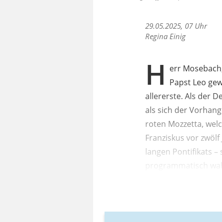
29.05.2025, 07 Uhr
Regina Einig
H
err Mosebach,
Papst Leo gew
allererste. Als der
als sich der Vorhang
roten Mozzetta, welc
Franziskus vor zwöl
langen Pontifikats –
programmatisch wahr