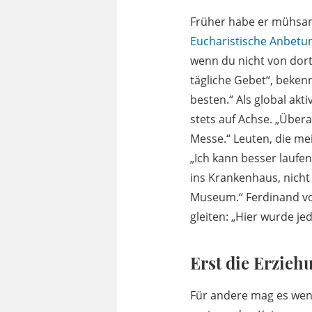
Früher habe er mühsam 
Eucharistische Anbetu
wenn du nicht von dort 
tägliche Gebet“, bekenn
besten.“ Als global akt
stets auf Achse. „Überal
Messe.“ Leuten, die mei
„Ich kann besser laufen
ins Krankenhaus, nicht 
Museum.“ Ferdinand vo
gleiten: „Hier wurde je
Erst die Erzieh
Für andere mag es weni