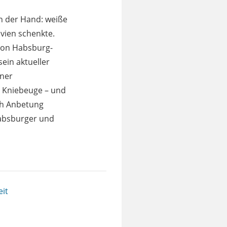
in der Hand: weiße
ivien schenkte.
 von Habsburg-
sein aktueller
ener
e Kniebeuge – und
ich Anbetung
 Habsburger und
it