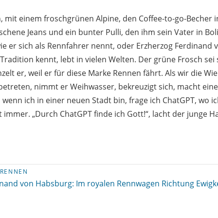
, mit einem froschgrünen Alpine, den Coffee-to-go-Becher 
chene Jeans und ein bunter Pulli, den ihm sein Vater in Bol
e er sich als Rennfahrer nennt, oder Erzherzog Ferdinand
Tradition kennt, lebt in vielen Welten. Der grüne Frosch sei 
lt er, weil er für diese Marke Rennen fährt. Als wir die Wi
betreten, nimmt er Weihwasser, bekreuzigt sich, macht ein
, wenn ich in einer neuen Stadt bin, frage ich ChatGPT, wo 
lft immer. „Durch ChatGPT finde ich Gott!“, lacht der junge
RENNEN
inand von Habsburg: Im royalen Rennwagen Richtung Ewigke