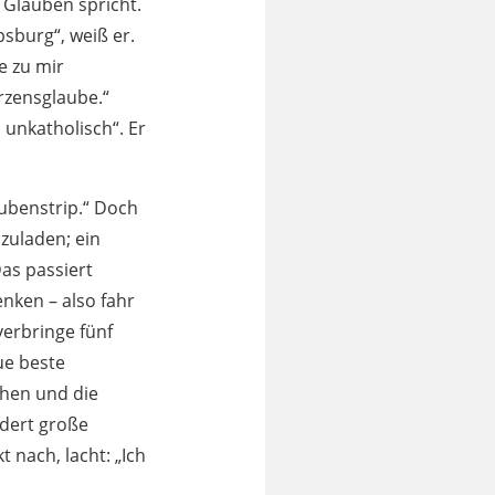
 Glauben spricht.
sburg“, weiß er.
e zu mir
rzensglaube.“
 unkatholisch“. Er
aubenstrip.“ Doch
zuladen; ein
as passiert
enken – also fahr
erbringe fünf
ue beste
ehen und die
dert große
 nach, lacht: „Ich