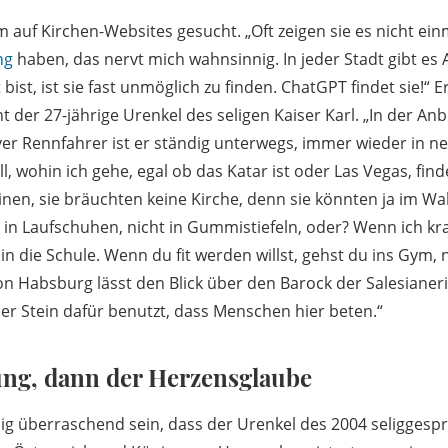
auf Kirchen-Websites gesucht. „Oft zeigen sie es nicht ein
ng
haben, das nervt mich wahnsinnig. In jeder Stadt gibt es 
bist, ist sie fast unmöglich zu finden. ChatGPT findet sie!“ 
t der 27-jährige Urenkel des seligen Kaiser Karl. „In der A
iver Rennfahrer ist er ständig unterwegs, immer wieder in n
l, wohin ich gehe, egal ob das Katar ist oder Las Vegas, finde
nen, sie bräuchten keine Kirche, denn sie könnten ja im Wal
 in Laufschuhen, nicht in Gummistiefeln, oder? Wenn ich kra
in die Schule. Wenn du fit werden willst, gehst du ins Gym, n
n Habsburg lässt den Blick über den Barock der Salesianer
der Stein dafür benutzt, dass Menschen hier beten.“
ung, dann der Herzensglaube
g überraschend sein, dass der Urenkel des 2004 seliggesp