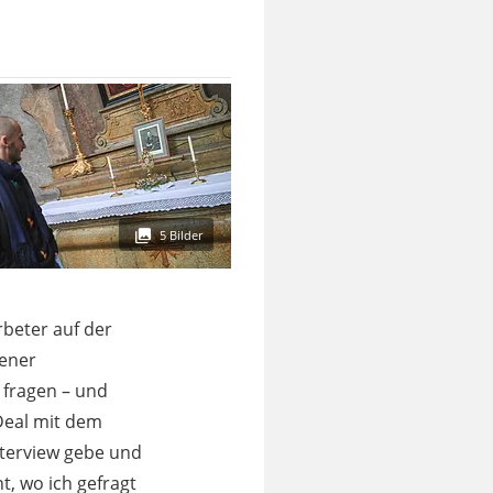
5 Bilder
rbeter auf der
iener
 fragen – und
Deal mit dem
Interview gebe und
t, wo ich gefragt