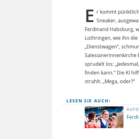
E
r kommt pünktlich
Sneaker, ausgewas
Ferdinand Habsburg, wi
Lothringen, wie ihn die 
„Dienstwagen“, schmunze
Salesianerinnenkirche 
sprudelt los: „Jedesmal
finden kann.“ Die KI hi
strahlt. „Mega, oder?“
LESEN SIE AUCH:
AUTO
Ferd