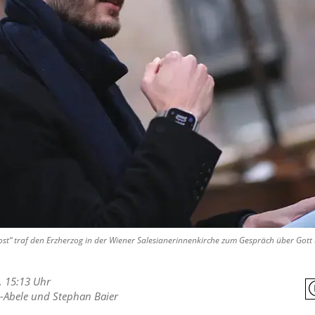
ost“ traf den Erzherzog in der Wiener Salesianerinnenkirche zum Gespräch über Gott 
, 15:13 Uhr
-Abele
und
Stephan Baier