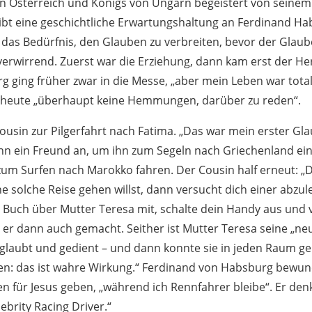
n Österreich und Königs von Ungarn begeistert von seinem
gibt eine geschichtliche Erwartungshaltung an Ferdinand Hab
e das Bedürfnis, den Glauben zu verbreiten, bevor der Glaub
verwirrend. Zuerst war die Erziehung, dann kam erst der He
 ging früher zwar in die Messe, „aber mein Leben war total
t heute „überhaupt keine Hemmungen, darüber zu reden“.
ousin zur Pilgerfahrt nach Fatima. „Das war mein erster Gl
ihn ein Freund an, um ihn zum Segeln nach Griechenland ein
 zum Surfen nach Marokko fahren. Der Cousin half erneut: „D
 solche Reise gehen willst, dann versucht dich einer abzul
Buch über Mutter Teresa mit, schalte dein Handy aus und v
t er dann auch gemacht. Seither ist Mutter Teresa seine „ne
eglaubt und gedient – und dann konnte sie in jeden Raum g
en: das ist wahre Wirkung.“ Ferdinand von Habsburg bewun
en für Jesus geben, „während ich Rennfahrer bleibe“. Er denkt
ebrity Racing Driver.“