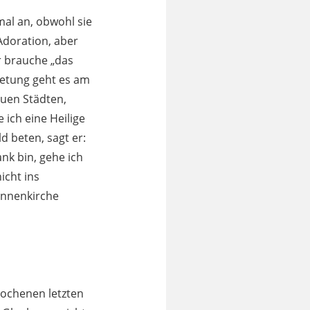
mal an, obwohl sie
Adoration, aber
Er brauche „das
nbetung geht es am
euen Städten,
 ich eine Heilige
d beten, sagt er:
nk bin, gehe ich
icht ins
innenkirche
rochenen letzten