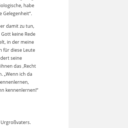
iologische, habe
e Gelegenheit“.
er damit zu tun,
n Gott keine Rede
lt, in der meine
n für diese Leute
ldert seine
 ihnen das ‚Recht
n. „Wenn ich da
kennenlernen,
ihn kennenlernen!“
s Urgroßvaters.